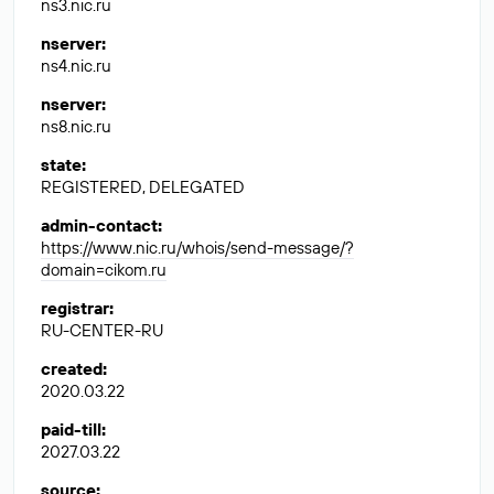
ns3.nic.ru
nserver
:
ns4.nic.ru
nserver
:
ns8.nic.ru
state
:
REGISTERED, DELEGATED
admin-contact
:
https://www.nic.ru/whois/send-message/?
domain=cikom.ru
registrar
:
RU-CENTER-RU
created
:
2020.03.22
paid-till
:
2027.03.22
source
: