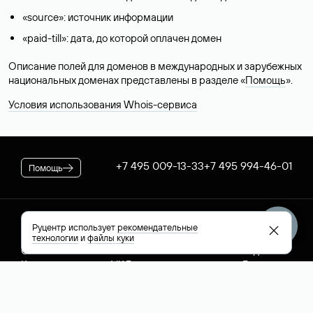
«source»: источник информации
«paid-till»: дата, до которой оплачен домен
Описание полей для доменов в международных и зарубежных
национальных доменах представлены в разделе «
Помощь
».
Условия использования Whois-сервиса
+7 495 009-13-33
+7 495 994-46-01
Помощь
Руцентр
Социальные сети
Полезное
Руцентр использует
рекомендательные
технологии
и
файлы куки
О компании
Вконтакте
РБК: последние
Контакты
VK Видео
новости России и
Лицензии и
Телеграм
мира
свидетельства
Max
Каталог компаний
РФ