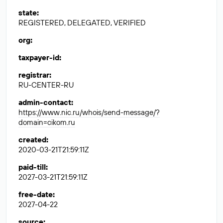
state
:
REGISTERED, DELEGATED, VERIFIED
org
:
taxpayer-id
:
registrar
:
RU-CENTER-RU
admin-contact
:
https://www.nic.ru/whois/send-message/?
domain=cikom.ru
created
:
2020-03-21T21:59:11Z
paid-till
:
2027-03-21T21:59:11Z
free-date
:
2027-04-22
source
: