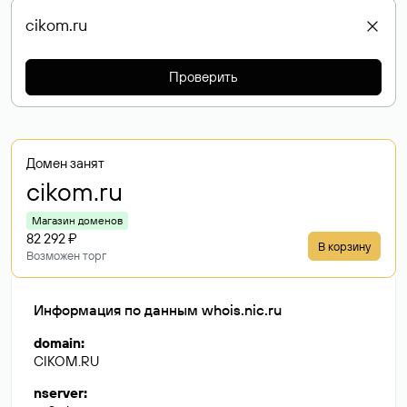
Проверить
Домен занят
cikom
.ru
Магазин доменов
82 292 ₽
В корзину
Возможен торг
Информация по данным whois.nic.ru
domain
:
CIKOM.RU
nserver
: