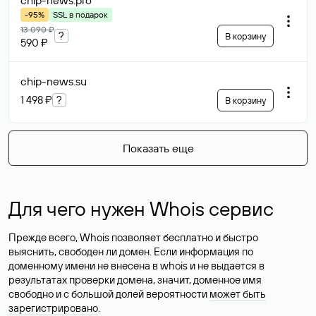
chip-news
.pro
-95%
SSL в подарок
13 090 ₽
?
В корзину
590 ₽
chip-news
.su
1 498 ₽
?
В корзину
Показать еще
Для чего нужен Whois сервис
Прежде всего, Whois позволяет бесплатно и быстро
выяснить, свободен ли домен. Если информация по
доменному имени не внесена в whois и не выдается в
результатах проверки домена, значит, доменное имя
свободно и с большой долей вероятности
может быть
зарегистрировано
.