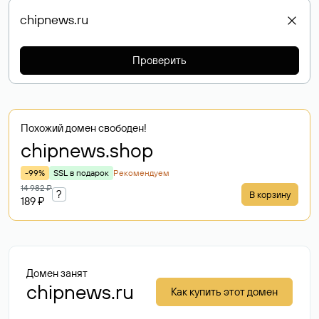
Проверить
Похожий домен свободен!
chipnews
.shop
-99%
SSL в подарок
Рекомендуем
14 982 ₽
?
В корзину
189 ₽
Домен занят
chipnews.ru
Как купить этот домен