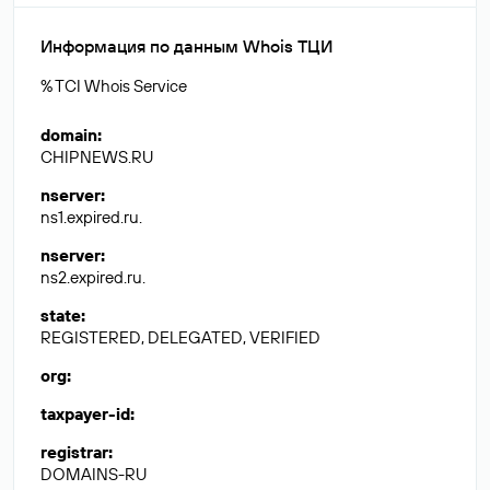
Информация по данным Whois ТЦИ
% TCI Whois Service
domain
:
CHIPNEWS.RU
nserver
:
ns1.expired.ru.
nserver
:
ns2.expired.ru.
state
:
REGISTERED, DELEGATED, VERIFIED
org
:
taxpayer-id
:
registrar
:
DOMAINS-RU