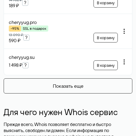
?
В корзину
189 ₽
cheryyug
.pro
-95%
SSL в подарок
13 090 ₽
?
В корзину
590 ₽
cheryyug
.su
1 498 ₽
?
В корзину
Показать еще
Для чего нужен Whois сервис
Прежде всего, Whois позволяет бесплатно и быстро
выяснить, свободен ли домен. Если информация по