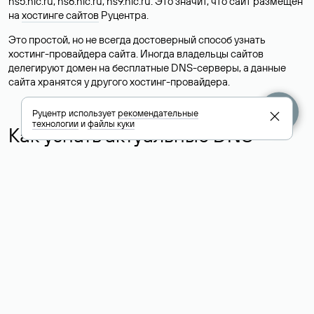
ns5.nic.ru, ns6.nic.ru, ns9.nic.ru. Это значит, что сайт размещен
на
хостинге сайтов
Руцентра.
Это простой, но не всегда достоверный способ узнать
хостинг-провайдера сайта. Иногда владельцы сайтов
делегируют домен на бесплатные DNS-серверы, а данные
сайта хранятся у другого хостинг-провайдера.
Руцентр использует
рекомендательные
технологии
и
файлы куки
Как узнать актуальные DNS
домена
О том, где можно посмотреть список DNS-серверов для
домена в сервисе Whois, мы написали выше. Порядок
действий такой же, как при определении хостинга: необходимо
ввести доменное имя в поисковую строку Whois, после
получения ответа найти поле «nserver». В нем указаны
актуальные DNS домена.
Расшифровка значения полей