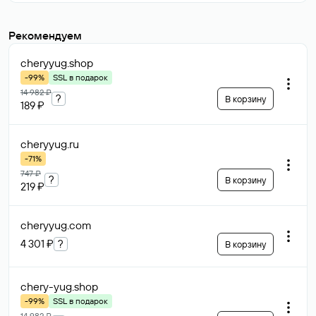
Рекомендуем
cheryyug
.shop
-99%
SSL в подарок
14 982 ₽
?
В корзину
189 ₽
cheryyug
.ru
-71%
747 ₽
?
В корзину
219 ₽
cheryyug
.com
4 301 ₽
?
В корзину
chery-yug
.shop
-99%
SSL в подарок
14 982 ₽