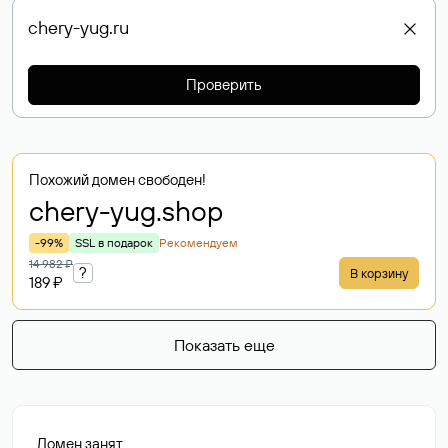
Проверить
Похожий домен свободен!
chery-yug
.shop
-99%
SSL в подарок
Рекомендуем
14 982 ₽
?
В корзину
189 ₽
Показать еще
Домен занят