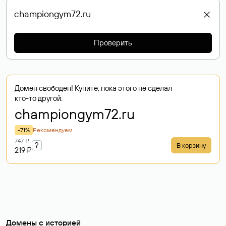
Проверить
Домен свободен! Купите, пока этого не сделал
кто-то другой.
championgym72
.ru
-71%
Рекомендуем
747 ₽
?
В корзину
219 ₽
Домены с историей