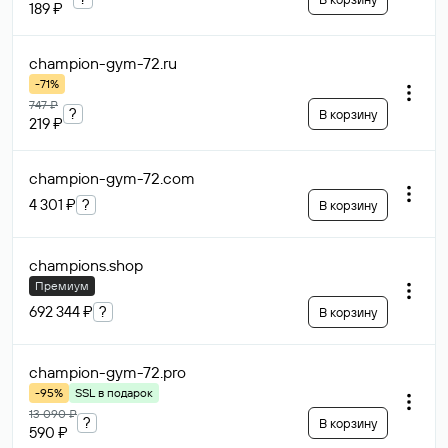
189 ₽
champion-gym-72
.ru
-71%
747 ₽
?
В корзину
219 ₽
champion-gym-72
.com
4 301 ₽
?
В корзину
champions
.shop
Премиум
692 344 ₽
?
В корзину
champion-gym-72
.pro
-95%
SSL в подарок
13 090 ₽
?
В корзину
590 ₽