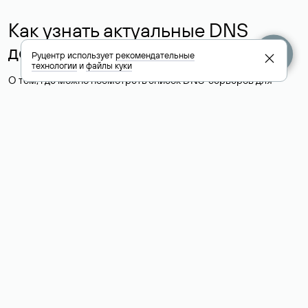
Как узнать актуальные DNS
домена
Руцентр использует
рекомендательные
технологии
и
файлы куки
О том, где можно посмотреть список DNS-серверов для
домена в сервисе Whois, мы написали выше. Порядок
действий такой же, как при определении хостинга: необходимо
ввести доменное имя в поисковую строку Whois, после
получения ответа найти поле «nserver». В нем указаны
актуальные DNS домена.
Расшифровка значения полей
для доменов .ru, .su и .рф:
«nserver»: список DNS-серверов, на которые делегирован
домен
«state»: статус домена (зарегистрирован, делегирован или
не делегирован, верифицирован или не верифицирован)