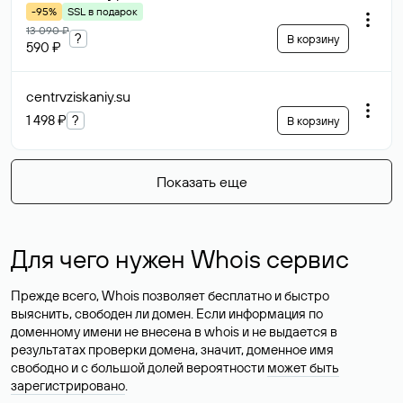
-95%
SSL в подарок
13 090 ₽
?
В корзину
590 ₽
centrvziskaniy
.su
1 498 ₽
?
В корзину
Показать еще
Для чего нужен Whois сервис
Прежде всего, Whois позволяет бесплатно и быстро
выяснить, свободен ли домен. Если информация по
доменному имени не внесена в whois и не выдается в
результатах проверки домена, значит, доменное имя
свободно и с большой долей вероятности
может быть
зарегистрировано
.