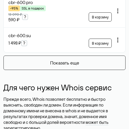
cbr-600
.pro
-95%
SSL в подарок
13 090 ₽
?
В корзину
590 ₽
cbr-600
.su
1 498 ₽
?
В корзину
Показать еще
Для чего нужен Whois сервис
Прежде всего, Whois позволяет бесплатно и быстро
выяснить, свободен ли домен. Если информация по
доменному имени не внесена в whois и не выдается в
результатах проверки домена, значит, доменное имя
свободно и с большой долей вероятности
может быть
зарегистрировано
.