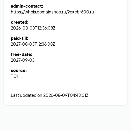
admin-contact
:
https://whois.domainshop.ru/?c=cbr600.ru
created
:
2026-08-03T12:36:08Z
paid-till
:
2027-08-03T12:36:08Z
free-date
:
2027-09-03
source
:
TCI
Last updated on 2026-08-09T04:48:01Z