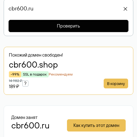
Проверить
Похожий домен свободен!
cbr600
.shop
-99%
SSL в подарок
Рекомендуем
14 982 ₽
?
В корзину
189 ₽
Домен занят
cbr600.ru
Как купить этот домен