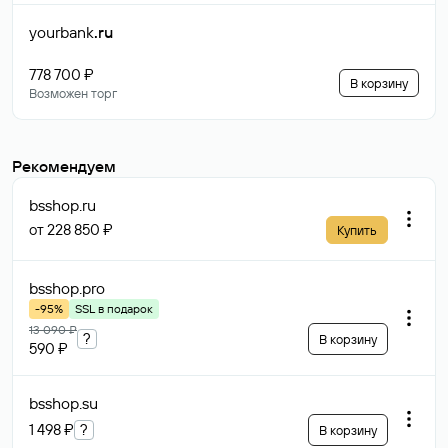
yourbank
.ru
778 700 ₽
В корзину
Возможен торг
Рекомендуем
bsshop
.ru
от 228 850 ₽
Купить
bsshop
.pro
-95%
SSL в подарок
13 090 ₽
?
В корзину
590 ₽
bsshop
.su
1 498 ₽
?
В корзину