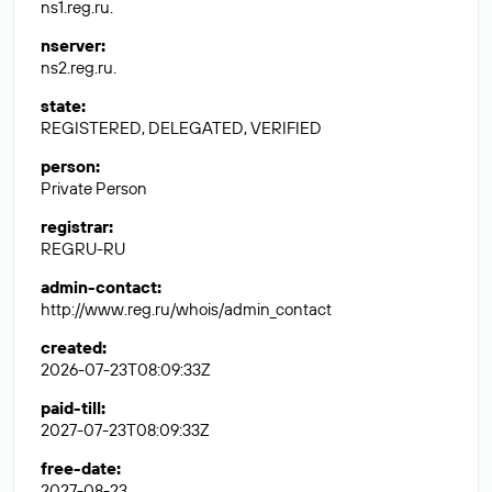
ns1.reg.ru.
nserver
:
ns2.reg.ru.
state
:
REGISTERED, DELEGATED, VERIFIED
person
:
Private Person
registrar
:
REGRU-RU
admin-contact
:
http://www.reg.ru/whois/admin_contact
created
:
2026-07-23T08:09:33Z
paid-till
:
2027-07-23T08:09:33Z
free-date
:
2027-08-23