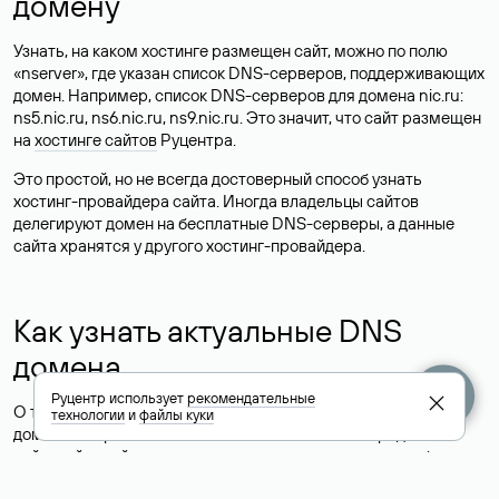
домену
Узнать, на каком хостинге размещен сайт, можно по полю
«nserver», где указан список DNS-серверов, поддерживающих
домен. Например, список DNS-серверов для домена nic.ru:
ns5.nic.ru, ns6.nic.ru, ns9.nic.ru. Это значит, что сайт размещен
на
хостинге сайтов
Руцентра.
Это простой, но не всегда достоверный способ узнать
хостинг-провайдера сайта. Иногда владельцы сайтов
делегируют домен на бесплатные DNS-серверы, а данные
сайта хранятся у другого хостинг-провайдера.
Как узнать актуальные DNS
домена
Руцентр использует
рекомендательные
О том, где можно посмотреть список DNS-серверов для
технологии
и
файлы куки
домена в сервисе Whois, мы написали выше. Порядок
действий такой же, как при определении хостинга: необходимо
ввести доменное имя в поисковую строку Whois, после