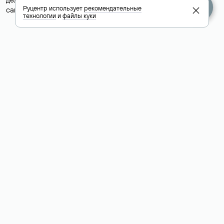
Руцентр использует
рекомендательные
сайта хранятся у другого хостинг-провайдера.
технологии
и
файлы куки
Как узнать актуальные DNS
домена
О том, где можно посмотреть список DNS-серверов для
домена в сервисе Whois, мы написали выше. Порядок
действий такой же, как при определении хостинга: необходимо
ввести доменное имя в поисковую строку Whois, после
получения ответа найти поле «nserver». В нем указаны
актуальные DNS домена.
Расшифровка значения полей
для доменов .ru, .su и .рф:
«nserver»: список DNS-серверов, на которые делегирован
домен