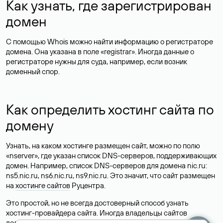
Как узнать, где зарегистрирован
домен
С помощью Whois можно найти информацию о регистраторе
домена. Она указана в поле «registrar». Иногда данные о
регистраторе нужны для суда, например, если возник
доменный спор.
Как определить хостинг сайта по
домену
Узнать, на каком хостинге размещен сайт, можно по полю
«nserver», где указан список DNS-серверов, поддерживающих
домен. Например, список DNS-серверов для домена nic.ru:
ns5.nic.ru, ns6.nic.ru, ns9.nic.ru. Это значит, что сайт размещен
на
хостинге сайтов
Руцентра.
Это простой, но не всегда достоверный способ узнать
хостинг-провайдера сайта. Иногда владельцы сайтов
делегируют домен на бесплатные DNS-серверы, а данные