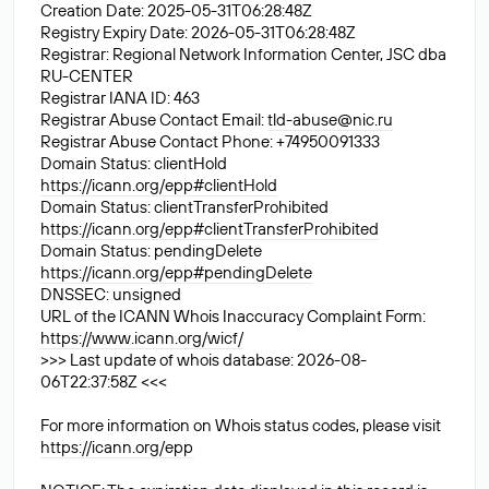
Creation Date: 2025-05-31T06:28:48Z
Registry Expiry Date: 2026-05-31T06:28:48Z
Registrar: Regional Network Information Center, JSC dba
RU-CENTER
Registrar IANA ID: 463
Registrar Abuse Contact Email:
tld-abuse@nic.ru
Registrar Abuse Contact Phone: +74950091333
Domain Status: clientHold
https://icann.org/epp#clientHold
Domain Status: clientTransferProhibited
https://icann.org/epp#clientTransferProhibited
Domain Status: pendingDelete
https://icann.org/epp#pendingDelete
DNSSEC: unsigned
URL of the ICANN Whois Inaccuracy Complaint Form:
https://www.icann.org/wicf/
>>> Last update of whois database: 2026-08-
06T22:37:58Z <<<
For more information on Whois status codes, please visit
https://icann.org/epp