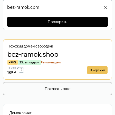
Проверить
Похожий домен свободен!
bez-ramok
.shop
-99%
SSL в подарок
Рекомендуем
14 982 ₽
?
В корзину
189 ₽
Показать еще
Домен занят