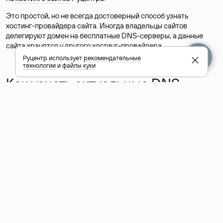
Это простой, но не всегда достоверный способ узнать
хостинг-провайдера сайта. Иногда владельцы сайтов
делегируют домен на бесплатные DNS-серверы, а данные
сайта хранятся у другого хостинг-провайдера.
Руцентр использует
рекомендательные
технологии
и
файлы куки
Как узнать актуальные DNS
домена
О том, где можно посмотреть список DNS-серверов для
домена в сервисе Whois, мы написали выше. Порядок
действий такой же, как при определении хостинга: необходимо
ввести доменное имя в поисковую строку Whois, после
получения ответа найти поле «nserver». В нем указаны
актуальные DNS домена.
Расшифровка значения полей