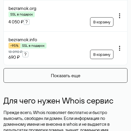
bezramok
.org
SSL в подарок
4 050 ₽
?
В корзину
bezramok
.info
-95%
SSL в подарок
13 090 ₽
?
В корзину
690 ₽
Показать еще
Для чего нужен Whois сервис
Прежде всего, Whois позволяет бесплатно и быстро
выяснить, свободен ли домен. Если информация по
доменному имени не внесена в whois и не выдается в
результатах проверки домена, значит, доменное имя