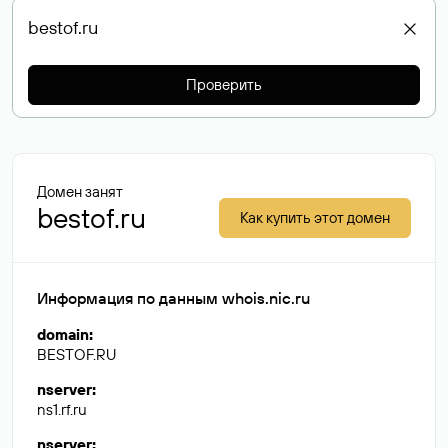
Проверить
Домен занят
bestof.ru
Как купить этот домен
Информация по данным whois.nic.ru
domain
:
BESTOF.RU
nserver
:
ns1.rf.ru
nserver
: