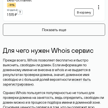
best-of
.market
-91%
17 269 ₽
?
В корзину
1 515 ₽
Показать еще
Для чего нужен Whois сервис
Прежде всего, Whois позволяет бесплатно и быстро
выяснить, свободен ли домен. Если информация по
доменному имени не внесена в whois и не выдается в
результатах проверки домена, значит, доменное имя
свободно и с большой долей вероятности
может быть
зарегистрировано
.
Однако Whois пользуется популярностью не только для
проверки домена на занятость, ведь определить, свободен ли
домен можно и в процессе подбора имени в доменной зоне.
Основная ценность сервиса в том, что он содержит всю