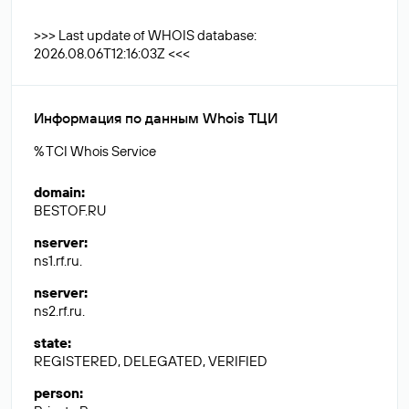
>>> Last update of WHOIS database:
2026.08.06T12:16:03Z <<<
Информация по данным Whois ТЦИ
% TCI Whois Service
domain
:
BESTOF.RU
nserver
:
ns1.rf.ru.
nserver
:
ns2.rf.ru.
state
:
REGISTERED, DELEGATED, VERIFIED
person
: