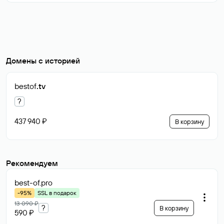
Домены с историей
bestof
.tv
?
437 940 ₽
В корзину
Рекомендуем
best-of
.pro
-95%
SSL в подарок
13 090 ₽
?
В корзину
590 ₽