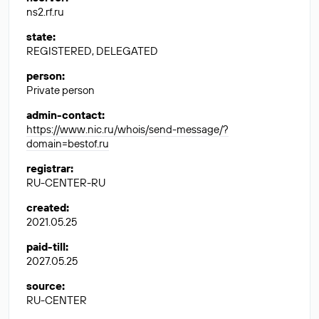
ns2.rf.ru
state
:
REGISTERED, DELEGATED
person
:
Private person
admin-contact
:
https://www.nic.ru/whois/send-message/?
domain=bestof.ru
registrar
:
RU-CENTER-RU
created
:
2021.05.25
paid-till
:
2027.05.25
source
:
RU-CENTER