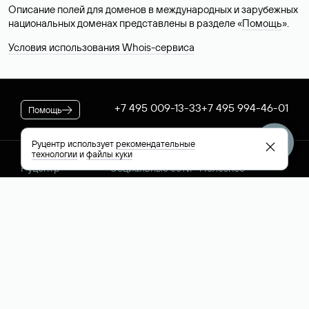
Описание полей для доменов в международных и зарубежных
национальных доменах представлены в разделе «
Помощь
».
Условия использования Whois-сервиса
+7 495 009-13-33
+7 495 994-46-01
Помощь
Руцентр использует
рекомендательные
технологии
и
файлы куки
Руцентр
Социальные сети
Полезное
О компании
Вконтакте
РБК: последние
Контакты
VK Видео
новости России и
Лицензии и
Телеграм
мира
свидетельства
Max
Каталог компаний
РФ
РБК: котировки
акций