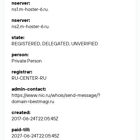
nserver
:
ns1.m-hoster-6.ru.
nserver
:
ns2.m-hoster-6.ru.
state
:
REGISTERED, DELEGATED, UNVERIFIED
person
:
Private Person
registrar
:
RU-CENTER-RU
admin-contact
:
https://www.nic.ru/whois/send-message/?
domain=bestmagi.ru
created
:
2017-06-24T22:05:45Z
paid-till
:
2027-06-24T22:05:45Z