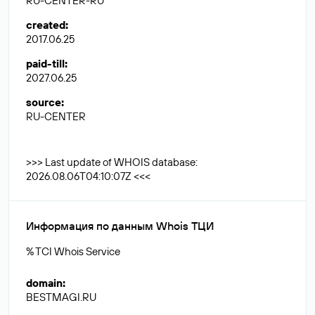
RU-CENTER-RU
created
:
2017.06.25
paid-till
:
2027.06.25
source
:
RU-CENTER
>>> Last update of WHOIS database:
2026.08.06T04:10:07Z <<<
Информация по данным Whois ТЦИ
% TCI Whois Service
domain
:
BESTMAGI.RU