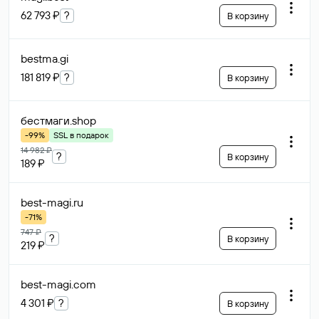
62 793 ₽
?
В корзину
bestma
.gi
181 819 ₽
?
В корзину
бестмаги
.shop
-99%
SSL в подарок
14 982 ₽
?
В корзину
189 ₽
best-magi
.ru
-71%
747 ₽
?
В корзину
219 ₽
best-magi
.com
4 301 ₽
?
В корзину