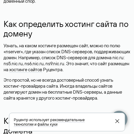
доменный спор.
Как определить хостинг сайта по
домену
Узнать, на каком хостинге размещен сайт, можно по полю
«nserver», где указан список DNS-серверов, поддерживающих
домен. Например, список DNS-серверов для домена nic.ru:
ns5.nic.ru, ns6.nic.ru, ns9.nic.ru. Это значит, что сайт размещен
на
хостинге сайтов
Руцентра.
Это простой, но не всегда достоверный способ узнать
хостинг-провайдера сайта. Иногда владельцы сайтов
делегируют домен на бесплатные DNS-серверы, а данные
сайта хранятся у другого хостинг-провайдера.
Как узнать актуальные DNS
Руцентр использует
рекомендательные
технологии
и
файлы куки
домена