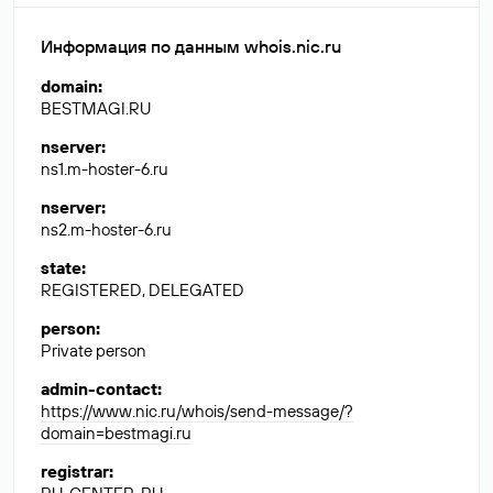
Информация по данным whois.nic.ru
domain
:
BESTMAGI.RU
nserver
:
ns1.m-hoster-6.ru
nserver
:
ns2.m-hoster-6.ru
state
:
REGISTERED, DELEGATED
person
:
Private person
admin-contact
:
https://www.nic.ru/whois/send-message/?
domain=bestmagi.ru
registrar
: