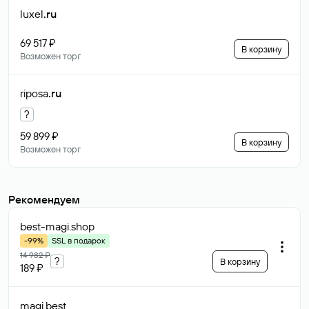
luxel
.ru
69 517 ₽
В корзину
Возможен торг
riposa
.ru
?
59 899 ₽
В корзину
Возможен торг
Рекомендуем
best-magi
.shop
-99%
SSL в подарок
14 982 ₽
?
В корзину
189 ₽
magi
.best