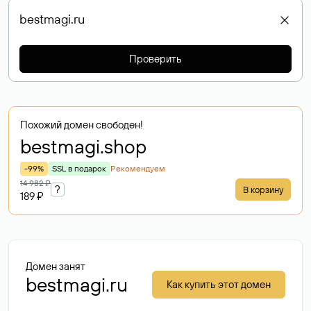
Проверить
Похожий домен свободен!
bestmagi
.shop
-99%
SSL в подарок
Рекомендуем
14 982 ₽
?
В корзину
189 ₽
Домен занят
bestmagi.ru
Как купить этот домен