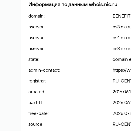
Информация по данным whois.nic.ru
domain
:
BENEFI
nserver
:
ns3.nic.r
nserver
:
ns4.nic.r
nserver
:
ns8.nic.r
state
:
domain e
admin-contact
:
https://
registrar
:
RU-CEN
created
:
2016.06.
paid-till
:
2026.06.
free-date
:
2026.07.1
source
:
RU-CEN