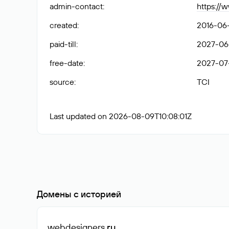
admin-contact
:
https://
created
:
2016-06-
paid-till
:
2027-06
free-date
:
2027-07-
source
:
TCI
Last updated on 2026-08-09T10:08:01Z
Домены с историей
webdesigners
.ru