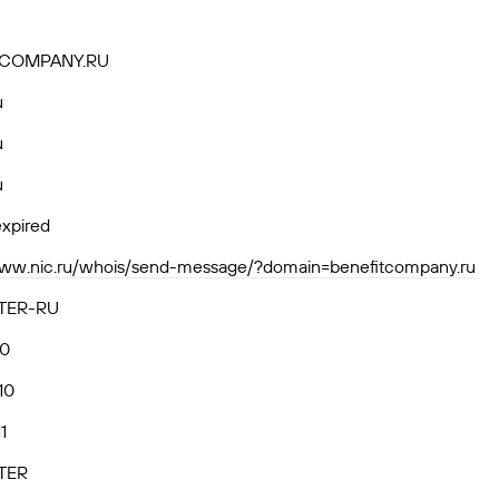
TCOMPANY.RU
u
u
u
xpired
www.nic.ru/whois/send-message/?domain=benefitcompany.ru
TER-RU
10
10
1
TER