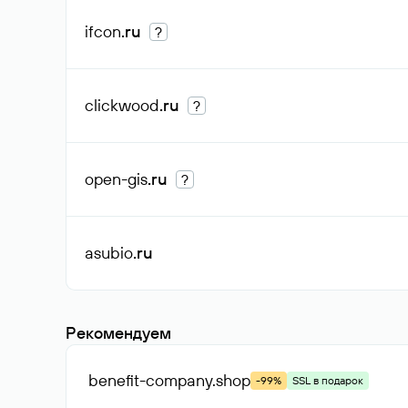
ifcon
.ru
?
clickwood
.ru
?
open-gis
.ru
?
asubio
.ru
Рекомендуем
benefit-company
.shop
-99%
SSL в подарок