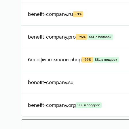
benefit-company
.ru
-71%
benefit-company
.pro
-95%
SSL в подарок
бенефиткомпаны
.shop
-99%
SSL в подарок
benefit-company
.su
benefit-company
.org
SSL в подарок