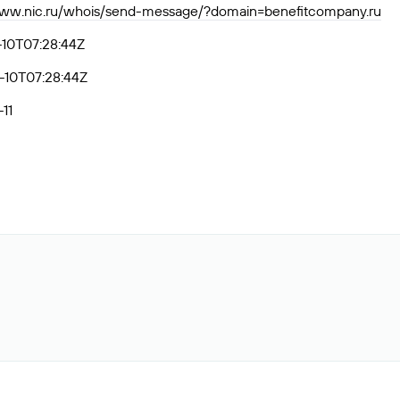
www.nic.ru/whois/send-message/?domain=benefitcompany.ru
10T07:28:44Z
-10T07:28:44Z
11