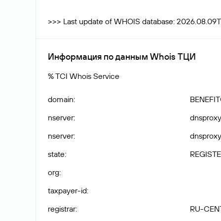
>>> Last update of WHOIS database: 2026.08.09T
Информация по данным Whois ТЦИ
% TCI Whois Service
domain
:
BENEFI
nserver
:
dnsproxy1
nserver
:
dnsproxy2
state
:
REGISTE
org
:
taxpayer-id
:
registrar
:
RU-CEN