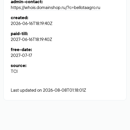
admin-contact
:
https://whois.domainshop.ru/?c=bellotaagro.ru
created
:
2026-06-16T18:19:40Z
paid-till
:
2027-06-16T18:19:40Z
free-date
:
2027-07-17
source
:
TCI
Last updated on 2026-08-08T01:18:01Z