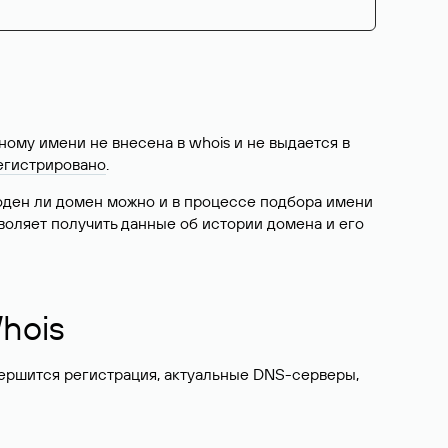
ому имени не внесена в whois и не выдается в
егистрировано
.
боден ли домен можно и в процессе подбора имени
воляет получить данные об истории домена и его
hois
вершится регистрация, актуальные DNS-серверы,