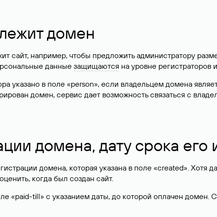
длежит домен
жит сайт, например, чтобы предложить администратору разм
персональные данные
защищаются
на уровне регистраторов 
атора указано в поле «person», если владельцем домена явля
истрирован домен, сервис дает возможность связаться с вла
ации домена, дату срока его
гистрации домена, которая указана в поле «created». Хотя д
оценить, когда был создан сайт.
 «paid-till» с указанием даты, до которой оплачен домен. 