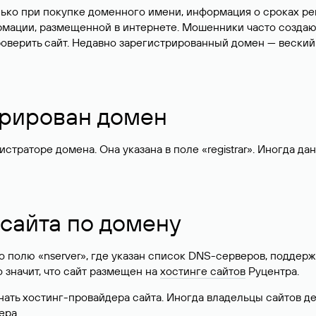
лько при покупке доменного имени, информация о сроках р
ормации, размещенной в интернете. Мошенники часто созда
оверить сайт. Недавно зарегистрированный домен — веский
стрирован домен
раторе домена. Она указана в поле «registrar». Иногда да
 сайта по домену
 по полю «nserver», где указан список DNS-серверов, подд
 Это значит, что сайт размещен на
хостинге сайтов
Руцентра.
знать хостинг-провайдера сайта. Иногда владельцы сайтов 
ера.