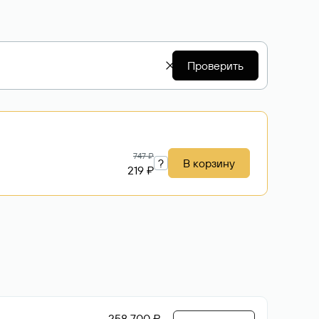
Проверить
747 ₽
?
В корзину
219 ₽
258 700 ₽