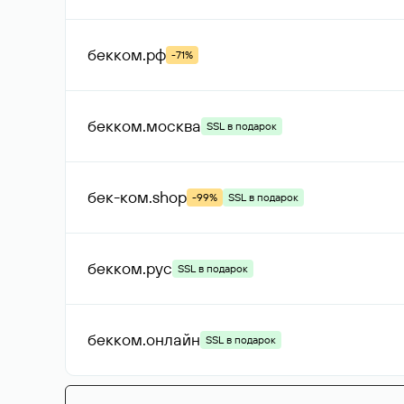
бекком
.рф
-71%
бекком
.москва
SSL в подарок
бек-ком
.shop
-99%
SSL в подарок
бекком
.рус
SSL в подарок
бекком
.онлайн
SSL в подарок