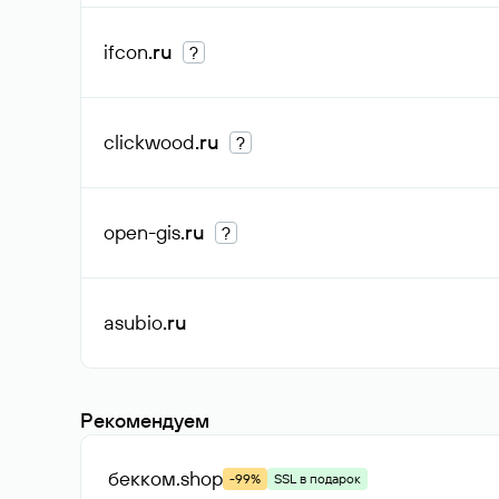
ifcon
.ru
?
clickwood
.ru
?
open-gis
.ru
?
asubio
.ru
Рекомендуем
бекком
.shop
-99%
SSL в подарок