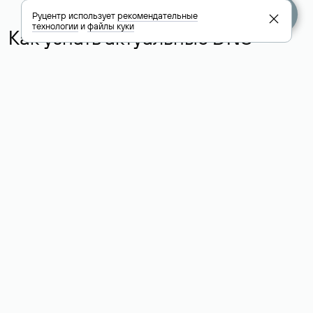
Руцентр использует
рекомендательные
технологии
и
файлы куки
Как узнать актуальные DNS
домена
О том, где можно посмотреть список DNS-серверов для
домена в сервисе Whois, мы написали выше. Порядок
действий такой же, как при определении хостинга: необходимо
ввести доменное имя в поисковую строку Whois, после
получения ответа найти поле «nserver». В нем указаны
актуальные DNS домена.
Расшифровка значения полей
для доменов .ru, .su и .рф:
«nserver»: список DNS-серверов, на которые делегирован
домен
«state»: статус домена (зарегистрирован, делегирован или