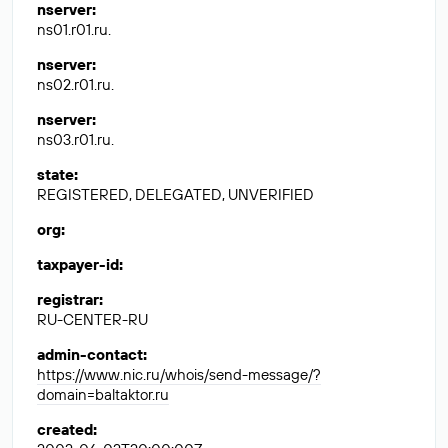
nserver
:
ns01.r01.ru.
nserver
:
ns02.r01.ru.
nserver
:
ns03.r01.ru.
state
:
REGISTERED, DELEGATED, UNVERIFIED
org
:
taxpayer-id
:
registrar
:
RU-CENTER-RU
admin-contact
:
https://www.nic.ru/whois/send-message/?
domain=baltaktor.ru
created
: