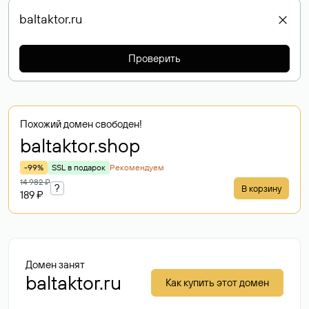
Проверить
Похожий домен свободен!
baltaktor
.shop
-99%
SSL в подарок
Рекомендуем
14 982 ₽
?
В корзину
189 ₽
Домен занят
baltaktor.ru
Как купить этот домен