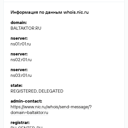
Информация по данным whois.nic.ru
domain
:
BALTAKTOR.RU
nserver
:
ns01.r01.ru
nserver
:
ns02.r01.ru
nserver
:
ns03.r01.ru
state
:
REGISTERED, DELEGATED
admin-contact
:
https://www.nic.ru/whois/send-message/?
domain=baltaktor.ru
registrar
: