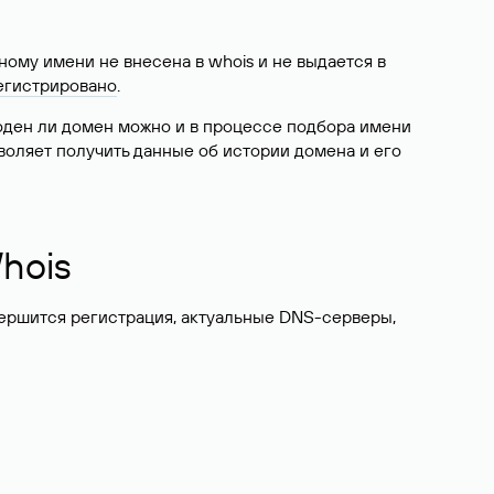
ому имени не внесена в whois и не выдается в
егистрировано
.
боден ли домен можно и в процессе подбора имени
воляет получить данные об истории домена и его
hois
вершится регистрация, актуальные DNS-серверы,