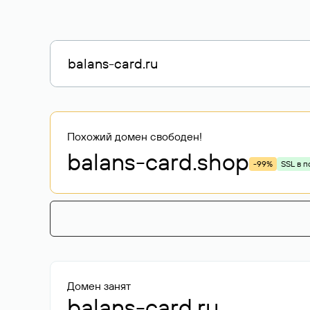
Похожий домен свободен!
balans-card
.shop
-99%
SSL в п
Домен занят
balans-card.ru