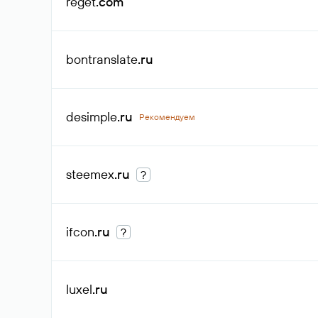
reget
.com
bontranslate
.ru
desimple
.ru
Рекомендуем
steemex
.ru
?
ifcon
.ru
?
luxel
.ru