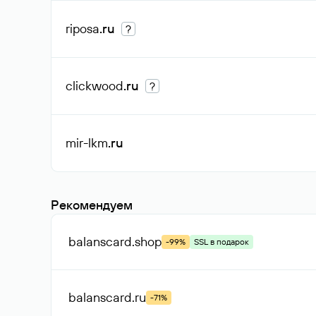
riposa
.ru
?
clickwood
.ru
?
mir-lkm
.ru
Рекомендуем
balanscard
.shop
-99%
SSL в подарок
balanscard
.ru
-71%