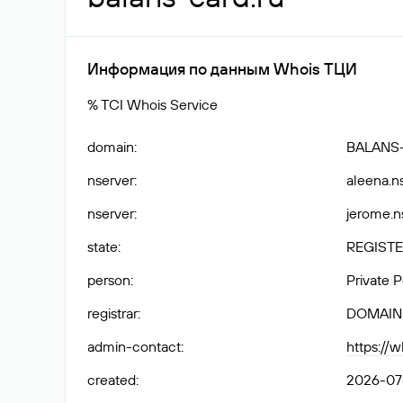
Информация по данным Whois ТЦИ
% TCI Whois Service
domain
:
BALANS
nserver
:
aleena.n
nserver
:
jerome.n
state
:
REGISTE
person
:
Private 
registrar
:
DOMAIN
admin-contact
:
https://
created
:
2026-07