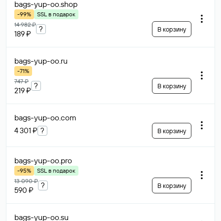
bags-yup-oo
.shop
-99%
SSL в подарок
14 982 ₽
?
В корзину
189 ₽
bags-yup-oo
.ru
-71%
747 ₽
?
В корзину
219 ₽
bags-yup-oo
.com
4 301 ₽
?
В корзину
bags-yup-oo
.pro
-95%
SSL в подарок
13 090 ₽
?
В корзину
590 ₽
bags-yup-oo
.su