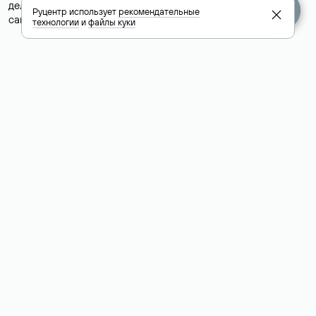
делегируют домен на бесплатные DNS-серверы, а данные
Руцентр использует
рекомендательные
сайта хранятся у другого хостинг-провайдера.
технологии
и
файлы куки
Как узнать актуальные DNS
домена
О том, где можно посмотреть список DNS-серверов для
домена в сервисе Whois, мы написали выше. Порядок
действий такой же, как при определении хостинга: необходимо
ввести доменное имя в поисковую строку Whois, после
получения ответа найти поле «nserver». В нем указаны
актуальные DNS домена.
Расшифровка значения полей
для доменов .ru, .su и .рф:
«nserver»: список DNS-серверов, на которые делегирован