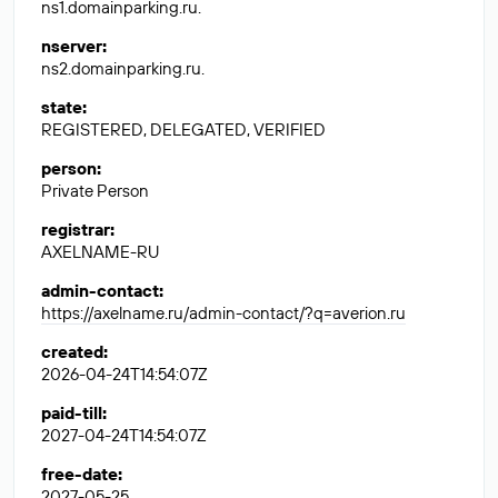
ns1.domainparking.ru.
nserver
:
ns2.domainparking.ru.
state
:
REGISTERED, DELEGATED, VERIFIED
person
:
Private Person
registrar
:
AXELNAME-RU
admin-contact
:
https://axelname.ru/admin-contact/?q=averion.ru
created
:
2026-04-24T14:54:07Z
paid-till
:
2027-04-24T14:54:07Z
free-date
:
2027-05-25