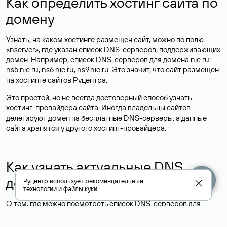
Как определить хостинг сайта по
домену
Узнать, на каком хостинге размещен сайт, можно по полю
«nserver», где указан список DNS-серверов, поддерживающих
домен. Например, список DNS-серверов для домена nic.ru:
ns5.nic.ru, ns6.nic.ru, ns9.nic.ru. Это значит, что сайт размещен
на
хостинге сайтов
Руцентра.
Это простой, но не всегда достоверный способ узнать
хостинг-провайдера сайта. Иногда владельцы сайтов
делегируют домен на бесплатные DNS-серверы, а данные
сайта хранятся у другого хостинг-провайдера.
Как узнать актуальные DNS
домена
Руцентр использует
рекомендательные
технологии
и
файлы куки
О том, где можно посмотреть список DNS-серверов для
домена в сервисе Whois, мы написали выше. Порядок
действий такой же, как при определении хостинга: необходимо