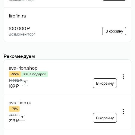
firefin
.ru
100 000 ₽
В корзину
Возможен торг
Рекомендуем
ave-rion
.shop
-99%
SSL в подарок
14 982 ₽
?
В корзину
189 ₽
ave-rion
.ru
-71%
747 ₽
?
В корзину
219 ₽