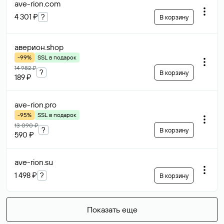
ave-rion
.com
4 301 ₽
?
В корзину
аверион
.shop
-99%
SSL в подарок
14 982 ₽
?
В корзину
189 ₽
ave-rion
.pro
-95%
SSL в подарок
13 090 ₽
?
В корзину
590 ₽
ave-rion
.su
1 498 ₽
?
В корзину
Показать еще