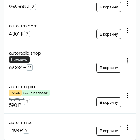
956 508 ₽
?
В корзину
auto-rm
.com
4 301 ₽
?
В корзину
autoradio
.shop
Премиум
69 334 ₽
?
В корзину
auto-rm
.pro
-95%
SSL в подарок
13 090 ₽
?
В корзину
590 ₽
auto-rm
.su
1 498 ₽
?
В корзину