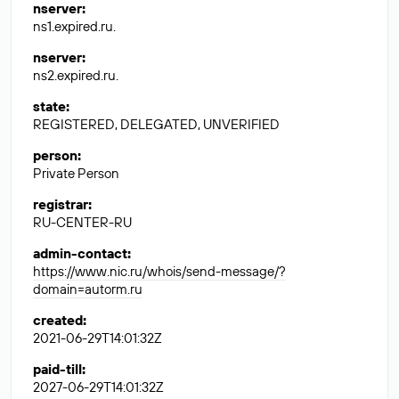
nserver
:
ns1.expired.ru.
nserver
:
ns2.expired.ru.
state
:
REGISTERED, DELEGATED, UNVERIFIED
person
:
Private Person
registrar
:
RU-CENTER-RU
admin-contact
:
https://www.nic.ru/whois/send-message/?
domain=autorm.ru
created
:
2021-06-29T14:01:32Z
paid-till
:
2027-06-29T14:01:32Z