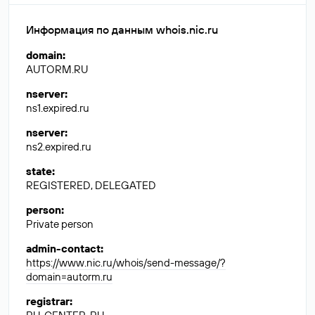
Информация по данным whois.nic.ru
domain
:
AUTORM.RU
nserver
:
ns1.expired.ru
nserver
:
ns2.expired.ru
state
:
REGISTERED, DELEGATED
person
:
Private person
admin-contact
:
https://www.nic.ru/whois/send-message/?
domain=autorm.ru
registrar
: