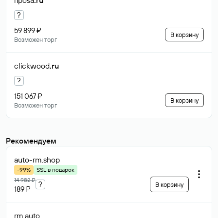
riposa
.ru
?
59 899 ₽
В корзину
Возможен торг
clickwood
.ru
?
151 067 ₽
В корзину
Возможен торг
Рекомендуем
auto-rm
.shop
-99%
SSL в подарок
14 982 ₽
?
В корзину
189 ₽
rm
.auto