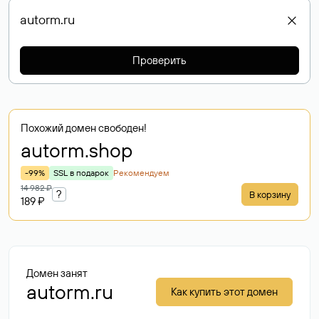
Проверить
Похожий домен свободен!
autorm
.shop
-99%
SSL в подарок
Рекомендуем
14 982 ₽
?
В корзину
189 ₽
Домен занят
autorm.ru
Как купить этот домен