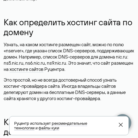
Как определить хостинг сайта по
домену
Узнать, на каком хостинге размещен сайт, можно по полю
«nserver», где указан список DNS-серверов, поддерживающих
домен. Например, список DNS-серверов для домена nic.ru:
ns5.nic.ru, ns6.nic.ru, ns9.nic.ru. Это значит, что сайт размещен
на
хостинге сайтов
Руцентра.
Это простой, но не всегда достоверный способ узнать
хостинг-провайдера сайта. Иногда владельцы сайтов
делегируют домен на бесплатные DNS-серверы, а данные
сайта хранятся у другого хостинг-провайдера.
Как узнать актуальные DNS
Руцентр использует
рекомендательные
технологии
и
файлы куки
домена