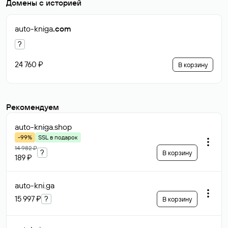
Домены с историей
auto-kniga
.com
?
24 760 ₽
В корзину
Рекомендуем
auto-kniga
.shop
-99%
SSL в подарок
14 982 ₽
?
В корзину
189 ₽
auto-kni
.ga
15 997 ₽
?
В корзину