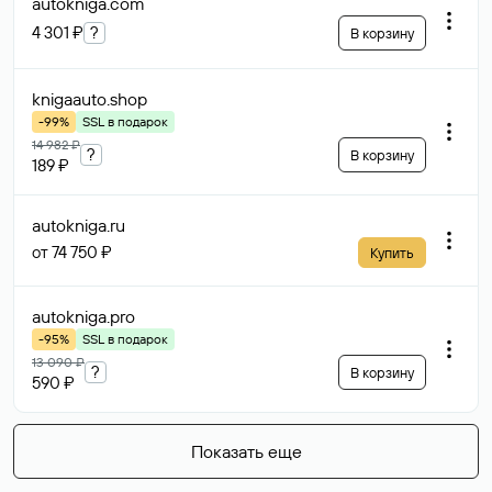
autokniga
.com
4 301 ₽
?
В корзину
knigaauto
.shop
-99%
SSL в подарок
14 982 ₽
?
В корзину
189 ₽
autokniga
.ru
от 74 750 ₽
Купить
autokniga
.pro
-95%
SSL в подарок
13 090 ₽
?
В корзину
590 ₽
Показать еще