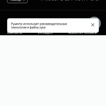
Руцентр
Социальные сети
Полезное
Руцентр использует
рекомендательные
технологии
и
файлы куки
О компании
Вконтакте
РБК: последние
Контакты
VK Видео
новости России и
Лицензии и
Телеграм
мира
свидетельства
Max
Каталог компаний
РФ
РБК: котировки
акций
English (USD)
Все способы оплаты