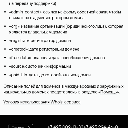
на передачу поддержки)
«admin-contact»: ссылка на форму обратной связи, чтобы
связаться с администратором домена
«org»: название организации (юридического лица), которая
является владельцем домена
«registrar»: регистратор домена
«created»: дата регистрации домена
«free-date»: плановая дата освобождения домена
«source»: источник информации
«paid-till»: дата, до которой оплачен домен
Описание полей для доменов в международных и зарубежных
национальных доменах представлены в разделе «
Помощь
».
Условия использования Whois-сервиса
+7 495 009-13-33
+7 495 994-46-01
Помощь