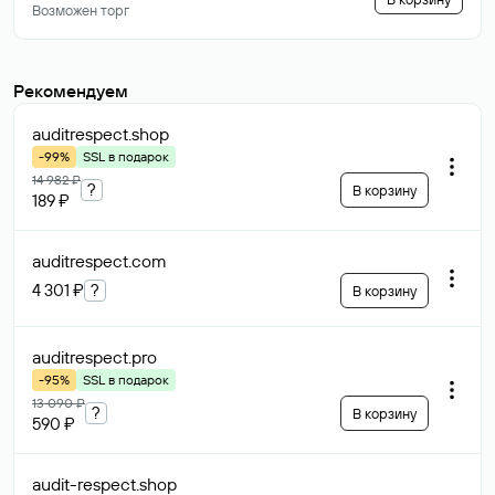
Возможен торг
Рекомендуем
auditrespect
.shop
-99%
SSL в подарок
14 982 ₽
?
В корзину
189 ₽
auditrespect
.com
4 301 ₽
?
В корзину
auditrespect
.pro
-95%
SSL в подарок
13 090 ₽
?
В корзину
590 ₽
audit-respect
.shop