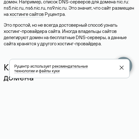
домен. Например, список DNS-серверов для домена nic.ru:
ns5.nic.ru, ns6.nic.ru, ns9.nic.ru. Это значит, что сайт размещен
на
хостинге сайтов
Руцентра.
Это простой, но не всегда достоверный способ узнать
хостинг-провайдера сайта. Иногда владельцы сайтов
делегируют домен на бесплатные DNS-серверы, а данные
сайта хранятся у другого хостинг-провайдера.
Как узнать актуальные DNS
Руцентр использует
рекомендательные
технологии
и
файлы куки
домена
О том, где можно посмотреть список DNS-серверов для
домена в сервисе Whois, мы написали выше. Порядок
действий такой же, как при определении хостинга: необходимо
ввести доменное имя в поисковую строку Whois, после
получения ответа найти поле «nserver». В нем указаны
актуальные DNS домена.