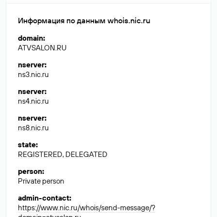
Информация по данным whois.nic.ru
domain
:
ATVSALON.RU
nserver
:
ns3.nic.ru
nserver
:
ns4.nic.ru
nserver
:
ns8.nic.ru
state
:
REGISTERED, DELEGATED
person
:
Private person
admin-contact
:
https://www.nic.ru/whois/send-message/?