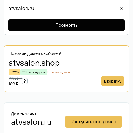
Проверить
Похожий домен свободен!
atvsalon
.shop
-99%
SSL в подарок
Рекомендуем
14 982 ₽
?
В корзину
189 ₽
Домен занят
atvsalon.ru
Как купить этот домен