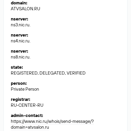
domain
:
ATVSALON.RU
nserver
:
ns3.nic.ru.
nserver
:
ns4.nic.ru.
nserver
:
ns8.nic.ru.
state
:
REGISTERED, DELEGATED, VERIFIED
person
:
Private Person
registrar
:
RU-CENTER-RU
admin-contact
:
https://www.nic.ru/whois/send-message/?
domain=atvsalon.ru