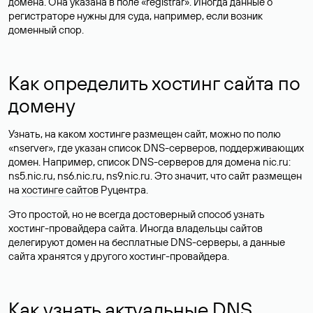
домена. Она указана в поле «registrar». Иногда данные о
регистраторе нужны для суда, например, если возник
доменный спор.
Как определить хостинг сайта по
домену
Узнать, на каком хостинге размещен сайт, можно по полю
«nserver», где указан список DNS-серверов, поддерживающих
домен. Например, список DNS-серверов для домена nic.ru:
ns5.nic.ru, ns6.nic.ru, ns9.nic.ru. Это значит, что сайт размещен
на
хостинге сайтов
Руцентра.
Это простой, но не всегда достоверный способ узнать
хостинг-провайдера сайта. Иногда владельцы сайтов
делегируют домен на бесплатные DNS-серверы, а данные
сайта хранятся у другого хостинг-провайдера.
Как узнать актуальные DNS