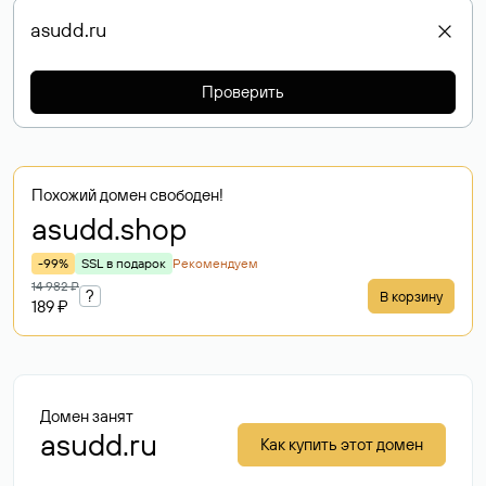
Проверить
Похожий домен свободен!
asudd
.shop
-99%
SSL в подарок
Рекомендуем
14 982 ₽
?
В корзину
189 ₽
Домен занят
asudd.ru
Как купить этот домен