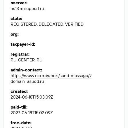
nserver
:
ns13.misupport.ru.
state
:
REGISTERED, DELEGATED, VERIFIED
org
:
taxpayer-id
:
registrar
:
RU-CENTER-RU
admin-contact
:
https://www.nic.ru/whois/send-message/?
domain=asudd.ru
created
:
2024-06-18T15:03:09Z
paid-till
:
2027-06-18T15:03:09Z
free-date
: