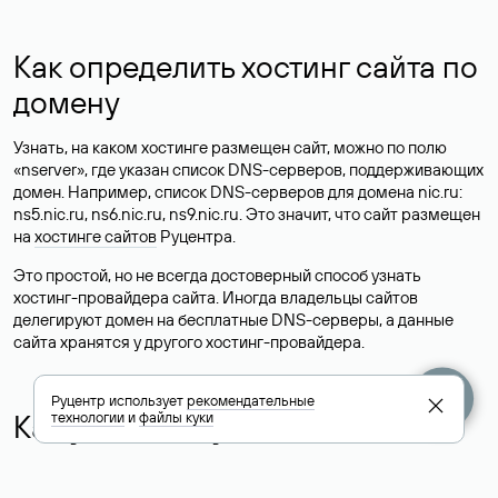
Как определить хостинг сайта по
домену
Узнать, на каком хостинге размещен сайт, можно по полю
«nserver», где указан список DNS-серверов, поддерживающих
домен. Например, список DNS-серверов для домена nic.ru:
ns5.nic.ru, ns6.nic.ru, ns9.nic.ru. Это значит, что сайт размещен
на
хостинге сайтов
Руцентра.
Это простой, но не всегда достоверный способ узнать
хостинг-провайдера сайта. Иногда владельцы сайтов
делегируют домен на бесплатные DNS-серверы, а данные
сайта хранятся у другого хостинг-провайдера.
Руцентр использует
рекомендательные
Как узнать актуальные DNS
технологии
и
файлы куки
домена