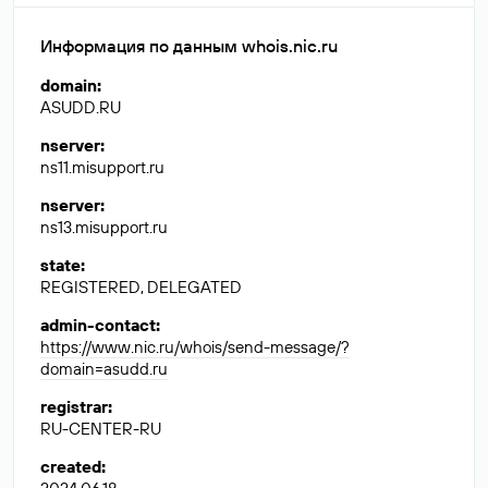
Информация по данным whois.nic.ru
domain
:
ASUDD.RU
nserver
:
ns11.misupport.ru
nserver
:
ns13.misupport.ru
state
:
REGISTERED, DELEGATED
admin-contact
:
https://www.nic.ru/whois/send-message/?
domain=asudd.ru
registrar
:
RU-CENTER-RU
created
: