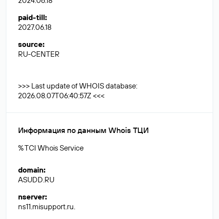
2024.06.18
paid-till
:
2027.06.18
source
:
RU-CENTER
>>> Last update of WHOIS database:
2026.08.07T06:40:57Z <<<
Информация по данным Whois ТЦИ
% TCI Whois Service
domain
:
ASUDD.RU
nserver
:
ns11.misupport.ru.