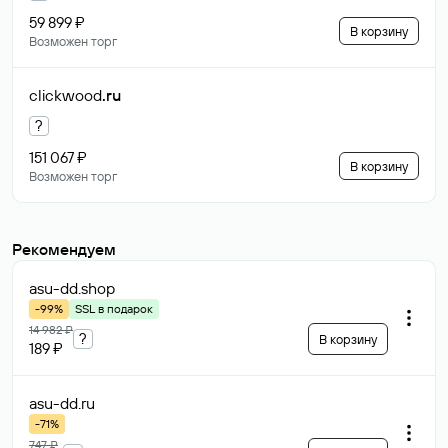
59 899 ₽
В корзину
Возможен торг
clickwood
.ru
?
151 067 ₽
В корзину
Возможен торг
Рекомендуем
asu-dd
.shop
-99%
SSL в подарок
14 982 ₽
?
В корзину
189 ₽
asu-dd
.ru
-71%
747 ₽