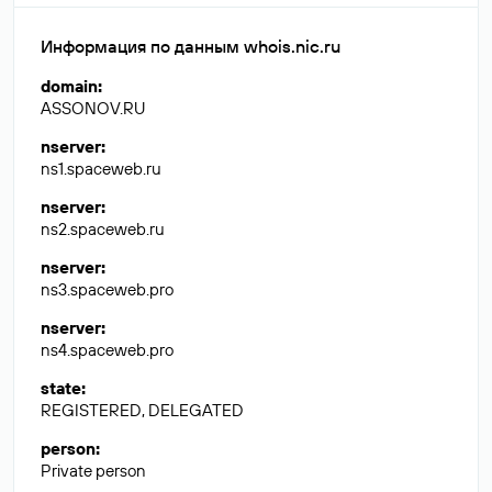
Информация по данным whois.nic.ru
domain
:
ASSONOV.RU
nserver
:
ns1.spaceweb.ru
nserver
:
ns2.spaceweb.ru
nserver
:
ns3.spaceweb.pro
nserver
:
ns4.spaceweb.pro
state
:
REGISTERED, DELEGATED
person
:
Private person