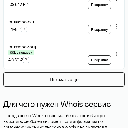
138 542 ₽
?
В корзину
mussonov
.su
1 498 ₽
?
В корзину
mussonov
.org
SSL в подарок
4 050 ₽
?
В корзину
Показать еще
Для чего нужен Whois сервис
Прежде всего, Whois позволяет бесплатно и быстро
выяснить, свободен ли домен. Если информация по
доменному имени не внесена в whois и не выдается в