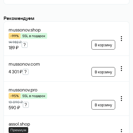
Рекомендуем
mussonov
.shop
-99%
SSL в подарок
14 982 ₽
?
В корзину
189 ₽
mussonov
.com
4 301 ₽
?
В корзину
mussonov
.pro
-95%
SSL в подарок
13 090 ₽
?
В корзину
590 ₽
assol
.shop
Премиум