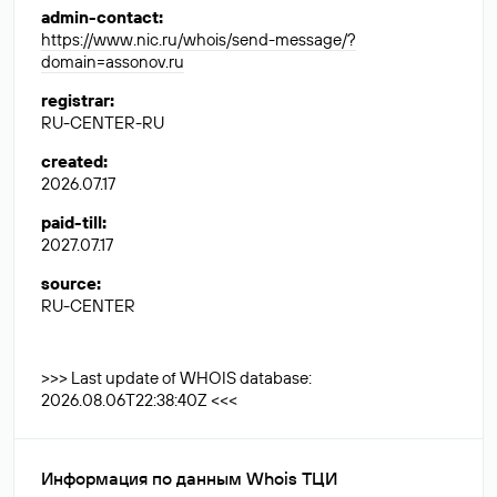
admin-contact
:
https://www.nic.ru/whois/send-message/?
domain=assonov.ru
registrar
:
RU-CENTER-RU
created
:
2026.07.17
paid-till
:
2027.07.17
source
:
RU-CENTER
>>> Last update of WHOIS database:
2026.08.06T22:38:40Z <<<
Информация по данным Whois ТЦИ