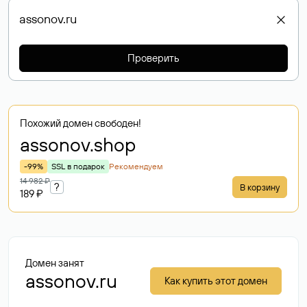
Проверить
Похожий домен свободен!
assonov
.shop
-99%
SSL в подарок
Рекомендуем
14 982 ₽
?
В корзину
189 ₽
Домен занят
assonov.ru
Как купить этот домен