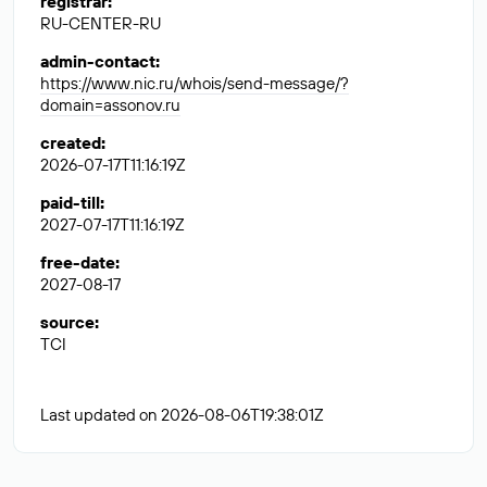
registrar
:
RU-CENTER-RU
admin-contact
:
https://www.nic.ru/whois/send-message/?
domain=assonov.ru
created
:
2026-07-17T11:16:19Z
paid-till
:
2027-07-17T11:16:19Z
free-date
:
2027-08-17
source
:
TCI
Last updated on 2026-08-06T19:38:01Z