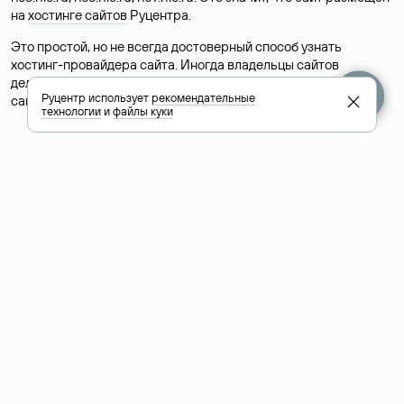
на
хостинге сайтов
Руцентра.
Это простой, но не всегда достоверный способ узнать
хостинг-провайдера сайта. Иногда владельцы сайтов
делегируют домен на бесплатные DNS-серверы, а данные
Руцентр использует
рекомендательные
сайта хранятся у другого хостинг-провайдера.
технологии
и
файлы куки
Как узнать актуальные DNS
домена
О том, где можно посмотреть список DNS-серверов для
домена в сервисе Whois, мы написали выше. Порядок
действий такой же, как при определении хостинга: необходимо
ввести доменное имя в поисковую строку Whois, после
получения ответа найти поле «nserver». В нем указаны
актуальные DNS домена.
Расшифровка значения полей