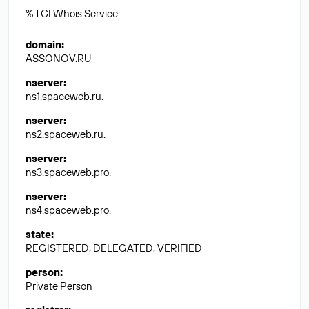
% TCI Whois Service
domain
:
ASSONOV.RU
nserver
:
ns1.spaceweb.ru.
nserver
:
ns2.spaceweb.ru.
nserver
:
ns3.spaceweb.pro.
nserver
:
ns4.spaceweb.pro.
state
:
REGISTERED, DELEGATED, VERIFIED
person
:
Private Person