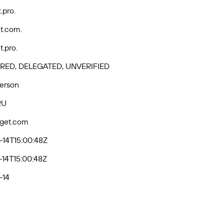
.pro.
t.com.
.pro.
RED, DELEGATED, UNVERIFIED
Person
RU
eget.com
14T15:00:48Z
14T15:00:48Z
-14