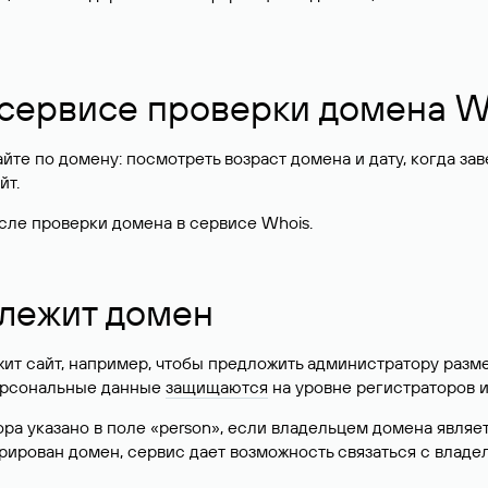
 сервисе проверки домена W
те по домену: посмотреть возраст домена и дату, когда за
йт.
сле проверки домена в сервисе Whois.
длежит домен
жит сайт, например, чтобы предложить администратору разм
персональные данные
защищаются
на уровне регистраторов 
атора указано в поле «person», если владельцем домена явля
истрирован домен, сервис дает возможность связаться с вла