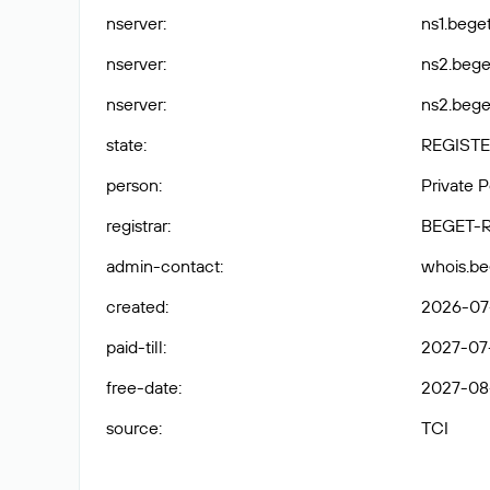
nserver
:
ns1.beget
nserver
:
ns2.bege
nserver
:
ns2.beget
state
:
REGISTE
person
:
Private 
registrar
:
BEGET-
admin-contact
:
whois.b
created
:
2026-07-
paid-till
:
2027-07-
free-date
:
2027-08
source
:
TCI