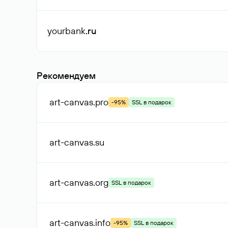
yourbank
.ru
Рекомендуем
art-canvas
.pro
-95%
SSL в подарок
art-canvas
.su
art-canvas
.org
SSL в подарок
art-canvas
.info
-95%
SSL в подарок