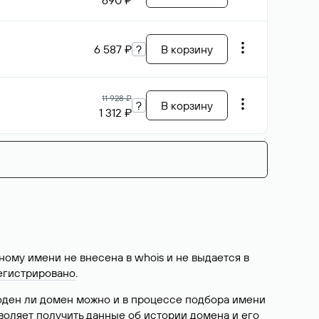
690 ₽
6 587 ₽
?
В корзину
11 928 ₽
?
В корзину
1 312 ₽
ому имени не внесена в whois и не выдается в
егистрировано
.
боден ли домен можно и в процессе подбора имени
воляет получить данные об истории домена и его