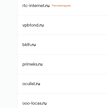
rtc-internet
.ru
Рекомендуем
vpbfond
.ru
bklh
.ru
primeks
.ru
oculist
.ru
ooo-locas
.ru