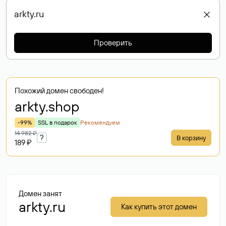
Проверить
Похожий домен свободен!
arkty
.shop
-99%
SSL в подарок
Рекомендуем
14 982 ₽
?
В корзину
189 ₽
Домен занят
arkty.ru
Как купить этот домен