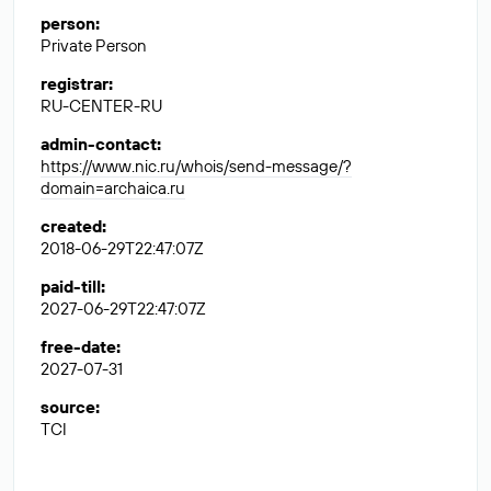
person
:
Private Person
registrar
:
RU-CENTER-RU
admin-contact
:
https://www.nic.ru/whois/send-message/?
domain=archaica.ru
created
:
2018-06-29T22:47:07Z
paid-till
:
2027-06-29T22:47:07Z
free-date
:
2027-07-31
source
:
TCI