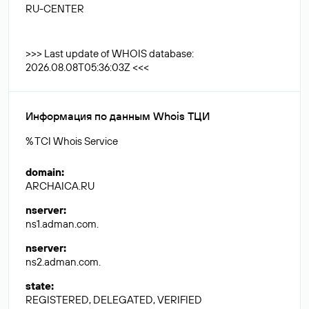
RU-CENTER
>>> Last update of WHOIS database:
2026.08.08T05:36:03Z <<<
Информация по данным Whois ТЦИ
% TCI Whois Service
domain
:
ARCHAICA.RU
nserver
:
ns1.adman.com.
nserver
:
ns2.adman.com.
state
:
REGISTERED, DELEGATED, VERIFIED