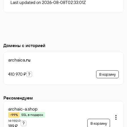
Last updated on 2026-08-08T02:33:01Z
Домены с историей
archaica
.ru
410 970 ₽
?
В корзину
Рекомендуем
archaic-a
.shop
-99%
SSL в подарок
14 982 ₽
?
В корзину
189 ₽