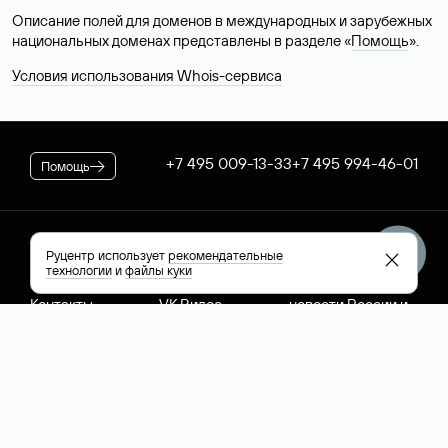
Описание полей для доменов в международных и зарубежных
национальных доменах представлены в разделе «
Помощь
».
Условия использования Whois-сервиса
+7 495 009-13-33
+7 495 994-46-01
Помощь
Руцентр
Социальные сети
Полезное
Руцентр использует
рекомендательные
технологии
и
файлы куки
О компании
Вконтакте
РБК: последние
Контакты
VK Видео
новости России и
Лицензии и
Телеграм
мира
свидетельства
Max
Каталог компаний
РФ
РБК: котировки
акций