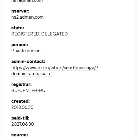
ns1.adman.com
nserver
:
ns2.adman.com
state
:
REGISTERED, DELEGATED
person
:
Private person
admin-contact
:
https://www.nic.ru/whois/send-message/?
domain=archaica.ru
registrar
:
RU-CENTER-RU
created
:
2018.06.30
paid-till
:
2027.06.30
source
: