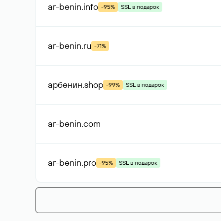
ar-benin
.info
-95%
SSL в подарок
ar-benin
.ru
-71%
арбенин
.shop
-99%
SSL в подарок
ar-benin
.com
ar-benin
.pro
-95%
SSL в подарок