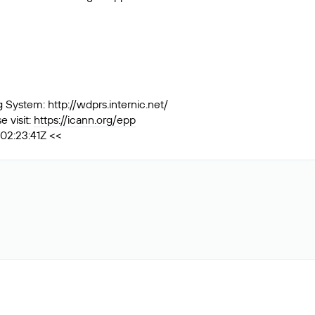
ystem: http://wdprs.internic.net/
 visit:
https://icann.org/epp
02:23:41Z <<