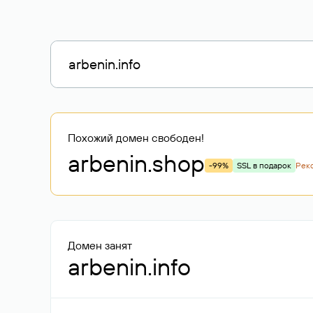
Похожий домен свободен!
arbenin
.shop
-99%
SSL в подарок
Рек
Домен занят
arbenin.info