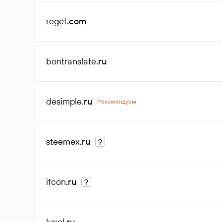
reget
.com
bontranslate
.ru
desimple
.ru
Рекомендуем
steemex
.ru
?
ifcon
.ru
?
luxel
.ru