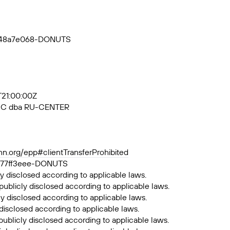
3648a7e068-DONUTS
3T21:00:00Z
, JSC dba RU-CENTER
ann.org/epp#clientTransferProhibited
e0777ff3eee-DONUTS
y disclosed according to applicable laws.
publicly disclosed according to applicable laws.
ly disclosed according to applicable laws.
 disclosed according to applicable laws.
publicly disclosed according to applicable laws.