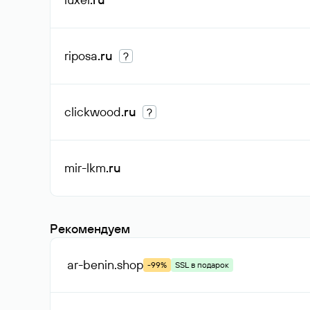
riposa
.ru
?
clickwood
.ru
?
mir-lkm
.ru
Рекомендуем
ar-benin
.shop
-99%
SSL в подарок