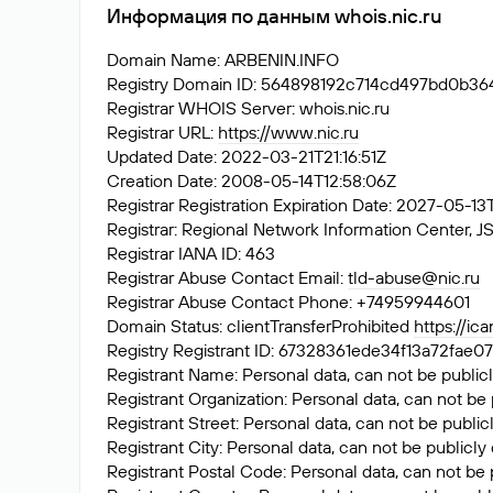
Информация по данным whois.nic.ru
Domain Name: ARBENIN.INFO
Registry Domain ID: 564898192c714cd497bd0b
Registrar WHOIS Server: whois.nic.ru
Registrar URL:
https://www.nic.ru
Updated Date: 2022-03-21T21:16:51Z
Creation Date: 2008-05-14T12:58:06Z
Registrar Registration Expiration Date: 2027-05-1
Registrar: Regional Network Information Center
Registrar IANA ID: 463
Registrar Abuse Contact Email:
tld-abuse@nic.ru
Registrar Abuse Contact Phone: +74959944601
Domain Status: clientTransferProhibited
https://ic
Registry Registrant ID: 67328361ede34f13a72fa
Registrant Name: Personal data, can not be publicl
Registrant Organization: Personal data, can not be 
Registrant Street: Personal data, can not be public
Registrant City: Personal data, can not be publicly
Registrant Postal Code: Personal data, can not be 