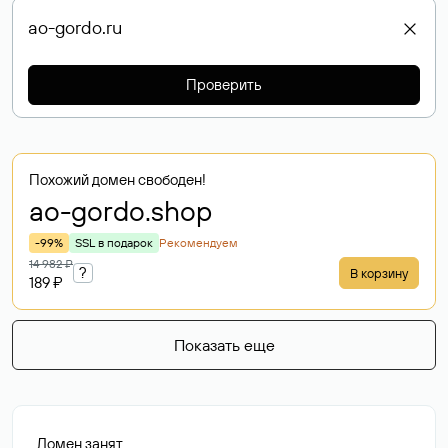
Проверить
Похожий домен свободен!
ao-gordo
.shop
-99%
SSL в подарок
Рекомендуем
14 982 ₽
?
В корзину
189 ₽
Показать еще
Домен занят