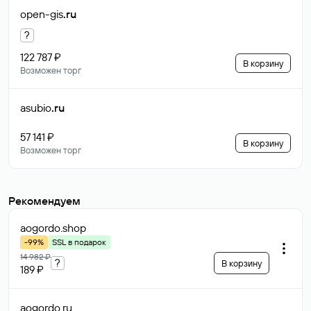
open-gis
.ru
?
122 787 ₽
В корзину
Возможен торг
asubio
.ru
57 141 ₽
В корзину
Возможен торг
Рекомендуем
aogordo
.shop
-99%
SSL в подарок
14 982 ₽
?
В корзину
189 ₽
aogordo
.ru