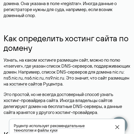
домена. Она указана в поле «registrar». Иногда данные о
регистраторе нужны для суда, например, если возник
доменный спор.
Как определить хостинг сайта по
домену
Узнать, на каком хостинге размещен сайт, можно по полю
«nserver», где указан список DNS-серверов, поддерживающих
домен. Например, список DNS-серверов для домена nic.ru:
ns5.nic.ru, ns6.nic.ru, ns9.nic.ru. Это значит, что сайт размещен
на
хостинге сайтов
Руцентра.
Это простой, но не всегда достоверный способ узнать
хостинг-провайдера сайта. Иногда владельцы сайтов
делегируют домен на бесплатные DNS-серверы, а данные
сайта хранятся у другого хостинг-провайдера.
Руцентр использует
рекомендательные
технологии
и
файлы куки