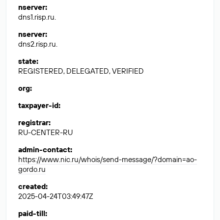
nserver
:
dns1.risp.ru.
nserver
:
dns2.risp.ru.
state
:
REGISTERED, DELEGATED, VERIFIED
org
:
taxpayer-id
:
registrar
:
RU-CENTER-RU
admin-contact
:
https://www.nic.ru/whois/send-message/?domain=ao-
gordo.ru
created
:
2025-04-24T03:49:47Z
paid-till
: