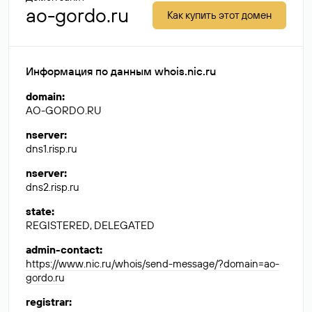
ao-gordo.ru
Как купить этот домен
Информация по данным whois.nic.ru
domain
:
AO-GORDO.RU
nserver
:
dns1.risp.ru
nserver
:
dns2.risp.ru
state
:
REGISTERED, DELEGATED
admin-contact
:
https://www.nic.ru/whois/send-message/?domain=ao-
gordo.ru
registrar
: