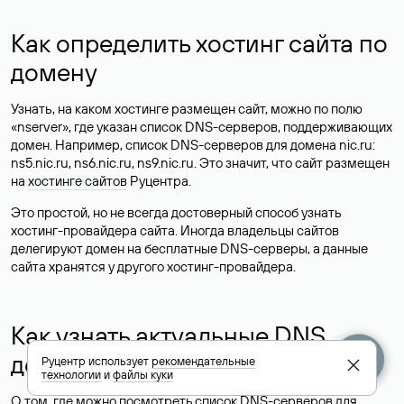
Как определить хостинг сайта по
домену
Узнать, на каком хостинге размещен сайт, можно по полю
«nserver», где указан список DNS-серверов, поддерживающих
домен. Например, список DNS-серверов для домена nic.ru:
ns5.nic.ru, ns6.nic.ru, ns9.nic.ru. Это значит, что сайт размещен
на
хостинге сайтов
Руцентра.
Это простой, но не всегда достоверный способ узнать
хостинг-провайдера сайта. Иногда владельцы сайтов
делегируют домен на бесплатные DNS-серверы, а данные
сайта хранятся у другого хостинг-провайдера.
Как узнать актуальные DNS
домена
Руцентр использует
рекомендательные
технологии
и
файлы куки
О том, где можно посмотреть список DNS-серверов для