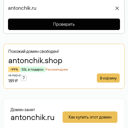
Проверить
Похожий домен свободен!
antonchik
.shop
-99%
SSL в подарок
Рекомендуем
14 982 ₽
?
В корзину
189 ₽
Домен занят
antonchik.ru
Как купить этот домен