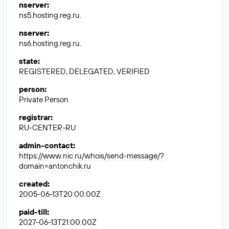
nserver
:
ns5.hosting.reg.ru.
nserver
:
ns6.hosting.reg.ru.
state
:
REGISTERED, DELEGATED, VERIFIED
person
:
Private Person
registrar
:
RU-CENTER-RU
admin-contact
:
https://www.nic.ru/whois/send-message/?
domain=antonchik.ru
created
:
2005-06-13T20:00:00Z
paid-till
:
2027-06-13T21:00:00Z