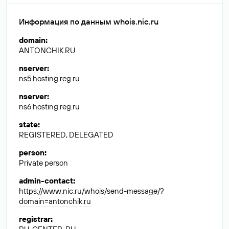
Информация по данным whois.nic.ru
domain
:
ANTONCHIK.RU
nserver
:
ns5.hosting.reg.ru
nserver
:
ns6.hosting.reg.ru
state
:
REGISTERED, DELEGATED
person
:
Private person
admin-contact
:
https://www.nic.ru/whois/send-message/?
domain=antonchik.ru
registrar
: