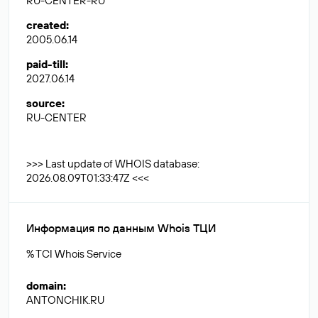
RU-CENTER-RU
created
:
2005.06.14
paid-till
:
2027.06.14
source
:
RU-CENTER
>>> Last update of WHOIS database:
2026.08.09T01:33:47Z <<<
Информация по данным Whois ТЦИ
% TCI Whois Service
domain
:
ANTONCHIK.RU