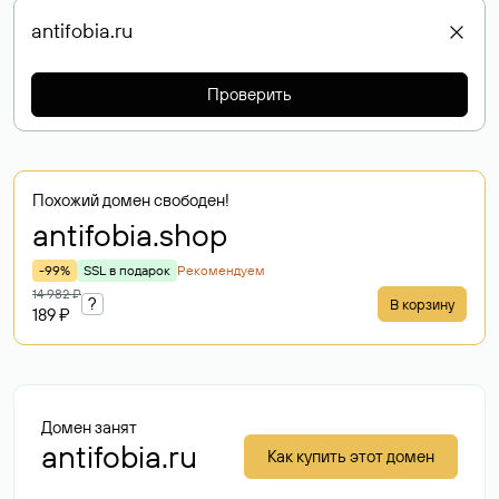
Проверить
Похожий домен свободен!
antifobia
.shop
-99%
SSL в подарок
Рекомендуем
14 982 ₽
?
В корзину
189 ₽
Домен занят
antifobia.ru
Как купить этот домен