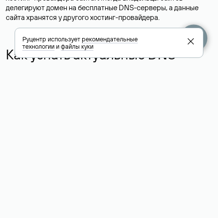
делегируют домен на бесплатные DNS-серверы, а данные
сайта хранятся у другого хостинг-провайдера.
Руцентр использует
рекомендательные
технологии
и
файлы куки
Как узнать актуальные DNS
домена
О том, где можно посмотреть список DNS-серверов для
домена в сервисе Whois, мы написали выше. Порядок
действий такой же, как при определении хостинга: необходимо
ввести доменное имя в поисковую строку Whois, после
получения ответа найти поле «nserver». В нем указаны
актуальные DNS домена.
Расшифровка значения полей
для доменов .ru, .su и .рф:
«nserver»: список DNS-серверов, на которые делегирован