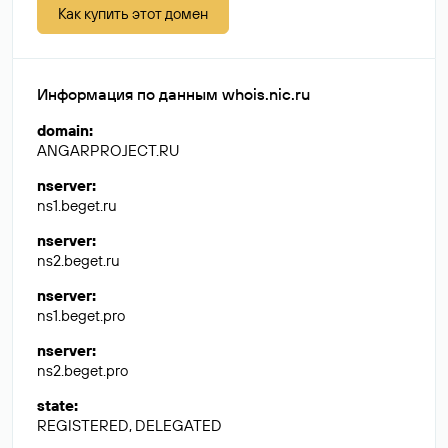
Как купить этот домен
Информация по данным whois.nic.ru
domain
:
ANGARPROJECT.RU
nserver
:
ns1.beget.ru
nserver
:
ns2.beget.ru
nserver
:
ns1.beget.pro
nserver
:
ns2.beget.pro
state
:
REGISTERED, DELEGATED