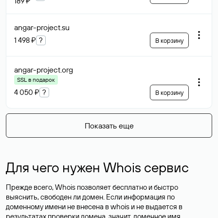
189 ₽
angar-project
.su
1 498 ₽
?
В корзину
angar-project
.org
SSL в подарок
4 050 ₽
?
В корзину
Показать еще
Для чего нужен Whois сервис
Прежде всего, Whois позволяет бесплатно и быстро
выяснить, свободен ли домен. Если информация по
доменному имени не внесена в whois и не выдается в
результатах проверки домена, значит, доменное имя