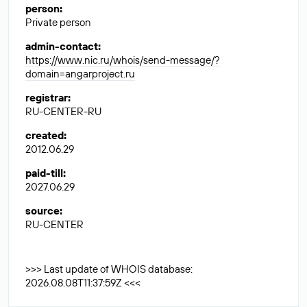
person
:
Private person
admin-contact
:
https://www.nic.ru/whois/send-message/?
domain=angarproject.ru
registrar
:
RU-CENTER-RU
created
:
2012.06.29
paid-till
:
2027.06.29
source
:
RU-CENTER
>>> Last update of WHOIS database:
2026.08.08T11:37:59Z <<<