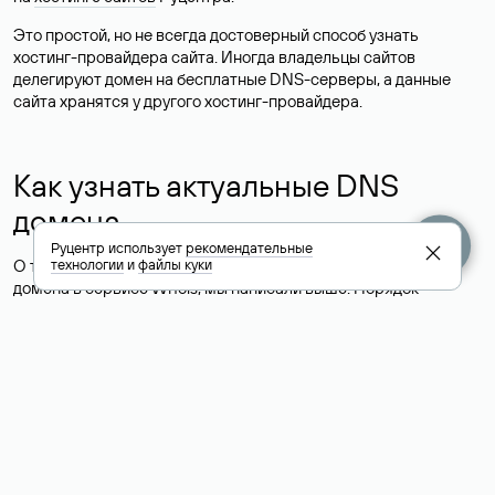
Это простой, но не всегда достоверный способ узнать
хостинг-провайдера сайта. Иногда владельцы сайтов
делегируют домен на бесплатные DNS-серверы, а данные
сайта хранятся у другого хостинг-провайдера.
Как узнать актуальные DNS
домена
Руцентр использует
рекомендательные
О том, где можно посмотреть список DNS-серверов для
технологии
и
файлы куки
домена в сервисе Whois, мы написали выше. Порядок
действий такой же, как при определении хостинга: необходимо
ввести доменное имя в поисковую строку Whois, после
получения ответа найти поле «nserver». В нем указаны
актуальные DNS домена.
Расшифровка значения полей