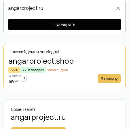
Проверить
Похожий домен свободен!
angarproject
.shop
-99%
SSL в подарок
Рекомендуем
14 982 ₽
?
В корзину
189 ₽
Домен занят
angarproject.ru