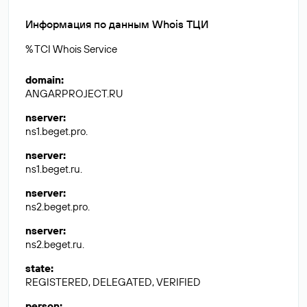
Информация по данным Whois ТЦИ
% TCI Whois Service
domain
:
ANGARPROJECT.RU
nserver
:
ns1.beget.pro.
nserver
:
ns1.beget.ru.
nserver
:
ns2.beget.pro.
nserver
:
ns2.beget.ru.
state
:
REGISTERED, DELEGATED, VERIFIED
person
: