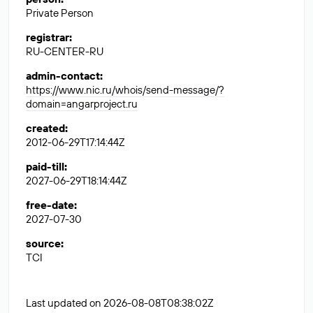
Private Person
registrar
:
RU-CENTER-RU
admin-contact
:
https://www.nic.ru/whois/send-message/?
domain=angarproject.ru
created
:
2012-06-29T17:14:44Z
paid-till
:
2027-06-29T18:14:44Z
free-date
:
2027-07-30
source
:
TCI
Last updated on 2026-08-08T08:38:02Z