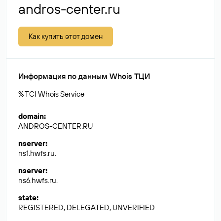
andros-center.ru
Как купить этот домен
Информация по данным Whois ТЦИ
% TCI Whois Service
domain
:
ANDROS-CENTER.RU
nserver
:
ns1.hwfs.ru.
nserver
:
ns6.hwfs.ru.
state
:
REGISTERED, DELEGATED, UNVERIFIED