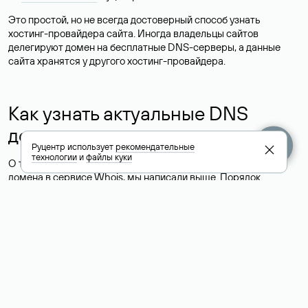
Это простой, но не всегда достоверный способ узнать
хостинг-провайдера сайта. Иногда владельцы сайтов
делегируют домен на бесплатные DNS-серверы, а данные
сайта хранятся у другого хостинг-провайдера.
Как узнать актуальные DNS
домена
Руцентр использует
рекомендательные
технологии
и
файлы куки
О том, где можно посмотреть список DNS-серверов для
домена в сервисе Whois, мы написали выше. Порядок
действий такой же, как при определении хостинга: необходимо
ввести доменное имя в поисковую строку Whois, после
получения ответа найти поле «nserver». В нем указаны
актуальные DNS домена.
Расшифровка значения полей
для доменов .ru, .su и .рф: