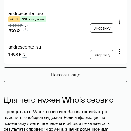
androscenter
.pro
-95%
SSL в подарок
13 090 ₽
?
В корзину
590 ₽
androscenter
.su
1 498 ₽
?
В корзину
Показать еще
Для чего нужен Whois сервис
Прежде всего, Whois позволяет бесплатно и быстро
выяснить, свободен ли домен. Если информация по
доменному имени не внесена в whois и не выдается в
результатах проверки домена, значит, доменное имя