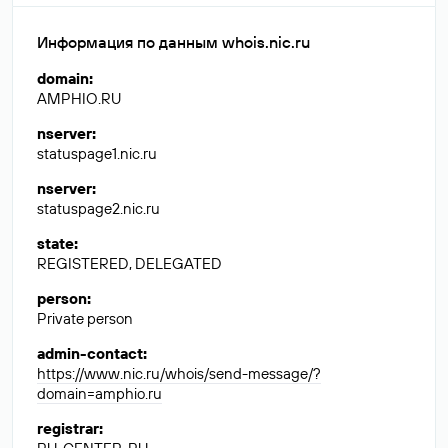
Информация по данным whois.nic.ru
domain
:
AMPHIO.RU
nserver
:
statuspage1.nic.ru
nserver
:
statuspage2.nic.ru
state
:
REGISTERED, DELEGATED
person
:
Private person
admin-contact
:
https://www.nic.ru/whois/send-message/?
domain=amphio.ru
registrar
: