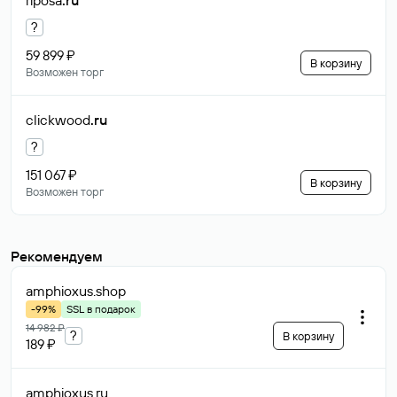
riposa
.ru
?
59 899 ₽
В корзину
Возможен торг
clickwood
.ru
?
151 067 ₽
В корзину
Возможен торг
Рекомендуем
amphioxus
.shop
-99%
SSL в подарок
14 982 ₽
?
В корзину
189 ₽
amphioxus
.ru