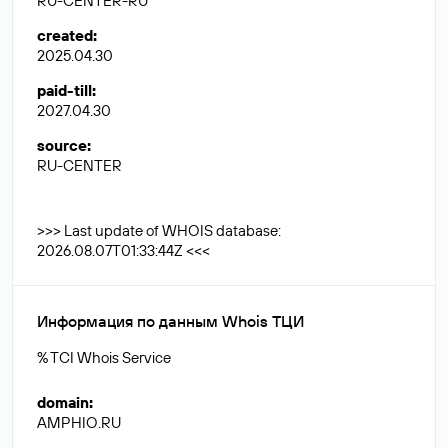
RU-CENTER-RU
created
:
2025.04.30
paid-till
:
2027.04.30
source
:
RU-CENTER
>>> Last update of WHOIS database:
2026.08.07T01:33:44Z <<<
Информация по данным Whois ТЦИ
% TCI Whois Service
domain
:
AMPHIO.RU