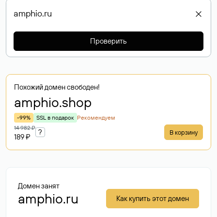
Проверить
Похожий домен свободен!
amphio
.shop
-99%
SSL в подарок
Рекомендуем
14 982 ₽
?
В корзину
189 ₽
Домен занят
amphio.ru
Как купить этот домен