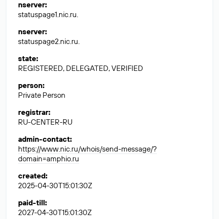
nserver
:
statuspage1.nic.ru.
nserver
:
statuspage2.nic.ru.
state
:
REGISTERED, DELEGATED, VERIFIED
person
:
Private Person
registrar
:
RU-CENTER-RU
admin-contact
:
https://www.nic.ru/whois/send-message/?
domain=amphio.ru
created
:
2025-04-30T15:01:30Z
paid-till
:
2027-04-30T15:01:30Z