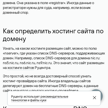
домена. Она указана в поле «registrar». Иногда данные о
регистраторе нужны для суда, например, если возник
доменный спор.
Как определить хостинг сайта по
домену
Узнать, на каком хостинге размещен сайт, можно по полю
«nserver», где указан список DNS-серверов, поддерживающих
домен. Например, список DNS-серверов для домена nic.ru:
ns5.nic.ru, ns6.nic.ru, ns9.nic.ru. Это значит, что сайт размещен
на
хостинге сайтов
Руцентра.
Это простой, но не всегда достоверный способ узнать
хостинг-провайдера сайта. Иногда владельцы сайтов
делегируют домен на бесплатные DNS-серверы, а данные
сайта хранятся у другого хостинг-провайдера.
Руцентр использует
рекомендательные
технологии
и
файлы куки