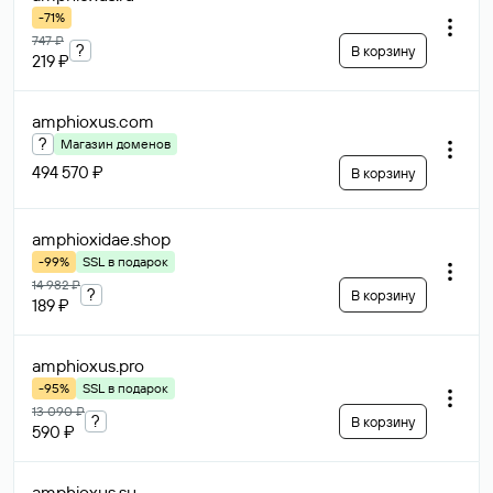
-71%
747 ₽
?
В корзину
219 ₽
amphioxus
.com
?
Магазин доменов
494 570 ₽
В корзину
amphioxidae
.shop
-99%
SSL в подарок
14 982 ₽
?
В корзину
189 ₽
amphioxus
.pro
-95%
SSL в подарок
13 090 ₽
?
В корзину
590 ₽
amphioxus
.su