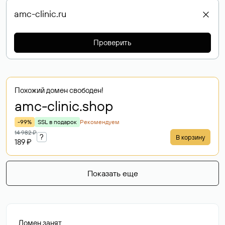
Проверить
Похожий домен свободен!
amc-clinic
.shop
-99%
SSL в подарок
Рекомендуем
14 982 ₽
?
В корзину
189 ₽
Показать еще
Домен занят