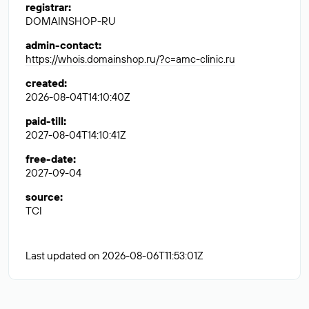
registrar
:
DOMAINSHOP-RU
admin-contact
:
https://whois.domainshop.ru/?c=amc-clinic.ru
created
:
2026-08-04T14:10:40Z
paid-till
:
2027-08-04T14:10:41Z
free-date
:
2027-09-04
source
:
TCI
Last updated on 2026-08-06T11:53:01Z