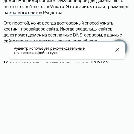
домен. Например, список DNS-серверов для домена nic.ru:
ns5.nic.ru, ns6.nic.ru, ns9.nic.ru. Это значит, что сайт размещен
на
хостинге сайтов
Руцентра.
Это простой, но не всегда достоверный способ узнать
хостинг-провайдера сайта. Иногда владельцы сайтов
делегируют домен на бесплатные DNS-серверы, а данные
сайта хранятся у другого хостинг-провайдера.
Руцентр использует
рекомендательные
технологии
и
файлы куки
Как узнать актуальные DNS
домена
О том, где можно посмотреть список DNS-серверов для
домена в сервисе Whois, мы написали выше. Порядок
действий такой же, как при определении хостинга: необходимо
ввести доменное имя в поисковую строку Whois, после
получения ответа найти поле «nserver». В нем указаны
актуальные DNS домена.