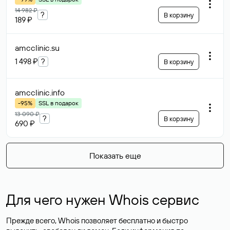
14 982 ₽
?
В корзину
189 ₽
amcclinic
.su
1 498 ₽
?
В корзину
amcclinic
.info
-95%
SSL в подарок
13 090 ₽
?
В корзину
690 ₽
Показать еще
Для чего нужен Whois сервис
Прежде всего, Whois позволяет бесплатно и быстро