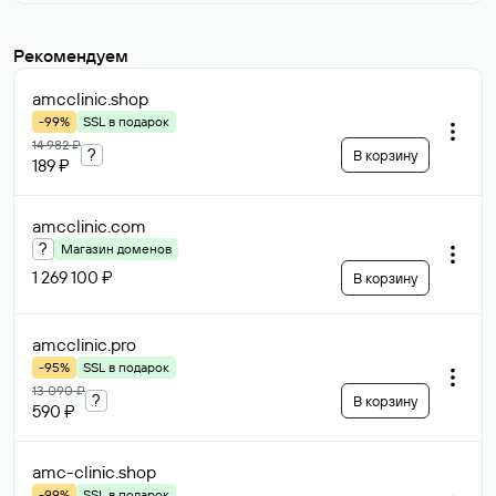
Рекомендуем
amcclinic
.shop
-99%
SSL в подарок
14 982 ₽
?
В корзину
189 ₽
amcclinic
.com
?
Магазин доменов
1 269 100 ₽
В корзину
amcclinic
.pro
-95%
SSL в подарок
13 090 ₽
?
В корзину
590 ₽
amc-clinic
.shop
-99%
SSL в подарок