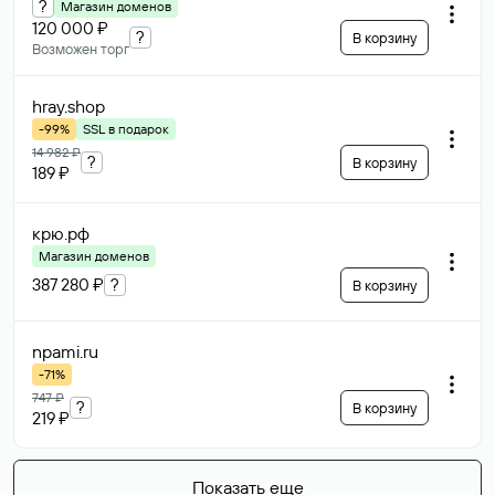
?
Магазин доменов
120 000 ₽
?
В корзину
Возможен торг
hray
.shop
-99%
SSL в подарок
14 982 ₽
?
В корзину
189 ₽
крю
.рф
Магазин доменов
387 280 ₽
?
В корзину
npami
.ru
-71%
747 ₽
?
В корзину
219 ₽
Показать еще