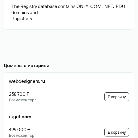
The Registry database contains ONLY .COM, .NET, .EDU
domains and
Домены с историей
webdesigners
.ru
258 700 ₽
В корзину
Возможен торг
reget
.com
499 000 ₽
В корзину
Возможен торг