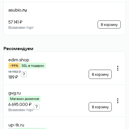
asubio
.ru
57 141 ₽
В корзину
Возможен торг
Рекомендуем
edim
.shop
-99%
SSL в подарок
14 982 ₽
?
В корзину
189 ₽
gvg
.ru
Магазин доменов
6 695 000 ₽
?
В корзину
Возможен торг
up-tk
.ru