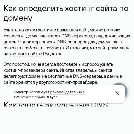
Как определить хостинг сайта по
домену
Узнать, на каком хостинге размещен сайт, можно по полю
«nserver», где указан список DNS-серверов, поддерживающих
домен. Например, список DNS-серверов для домена nic.ru:
ns5.nic.ru, ns6.nic.ru, ns9.nic.ru. Это значит, что сайт размещен
на
хостинге сайтов
Руцентра.
Это простой, но не всегда достоверный способ узнать
хостинг-провайдера сайта. Иногда владельцы сайтов
делегируют домен на бесплатные DNS-серверы, а данные
сайта хранятся у другого хостинг-провайдера.
Руцентр использует
рекомендательные
технологии
и
файлы куки
Как узнать актуальные DNS
домена
О том, где можно посмотреть список DNS-серверов для
домена в сервисе Whois, мы написали выше. Порядок