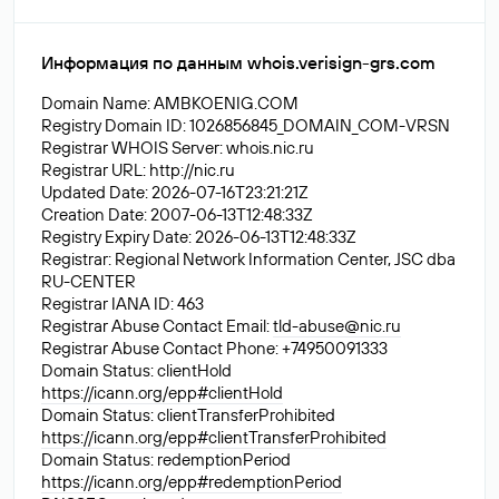
Информация по данным whois.verisign-grs.com
Domain Name: AMBKOENIG.COM
Registry Domain ID: 1026856845_DOMAIN_COM-VRSN
Registrar WHOIS Server: whois.nic.ru
Registrar URL: http://nic.ru
Updated Date: 2026-07-16T23:21:21Z
Creation Date: 2007-06-13T12:48:33Z
Registry Expiry Date: 2026-06-13T12:48:33Z
Registrar: Regional Network Information Center, JSC dba
RU-CENTER
Registrar IANA ID: 463
Registrar Abuse Contact Email:
tld-abuse@nic.ru
Registrar Abuse Contact Phone: +74950091333
Domain Status: clientHold
https://icann.org/epp#clientHold
Domain Status: clientTransferProhibited
https://icann.org/epp#clientTransferProhibited
Domain Status: redemptionPeriod
https://icann.org/epp#redemptionPeriod