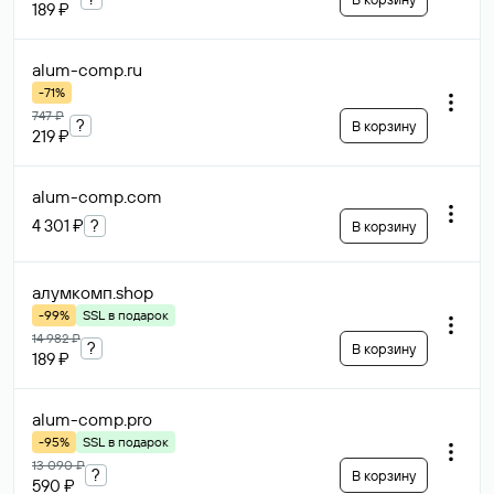
189 ₽
alum-comp
.ru
-71%
747 ₽
?
В корзину
219 ₽
alum-comp
.com
4 301 ₽
?
В корзину
алумкомп
.shop
-99%
SSL в подарок
14 982 ₽
?
В корзину
189 ₽
alum-comp
.pro
-95%
SSL в подарок
13 090 ₽
?
В корзину
590 ₽