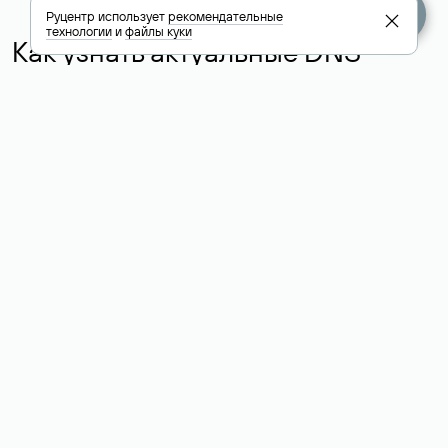
Руцентр использует
рекомендательные
технологии
и
файлы куки
Как узнать актуальные DNS
домена
О том, где можно посмотреть список DNS-серверов для
домена в сервисе Whois, мы написали выше. Порядок
действий такой же, как при определении хостинга: необходимо
ввести доменное имя в поисковую строку Whois, после
получения ответа найти поле «nserver». В нем указаны
актуальные DNS домена.
Расшифровка значения полей
для доменов .ru, .su и .рф:
«nserver»: список DNS-серверов, на которые делегирован
домен
«state»: статус домена (зарегистрирован, делегирован или