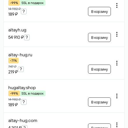
-99%
SSL в подарок
14 982 ₽
?
В корзину
189 ₽
altayh
.ug
54 910 ₽
?
В корзину
altay-hug
.ru
-71%
747 ₽
?
В корзину
219 ₽
hugaltay
.shop
-99%
SSL в подарок
14 982 ₽
?
В корзину
189 ₽
altay-hug
.com
4 301 ₽
?