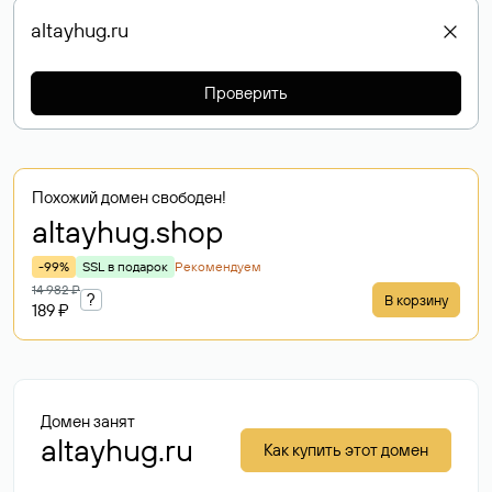
Проверить
Похожий домен свободен!
altayhug
.shop
-99%
SSL в подарок
Рекомендуем
14 982 ₽
?
В корзину
189 ₽
Домен занят
altayhug.ru
Как купить этот домен