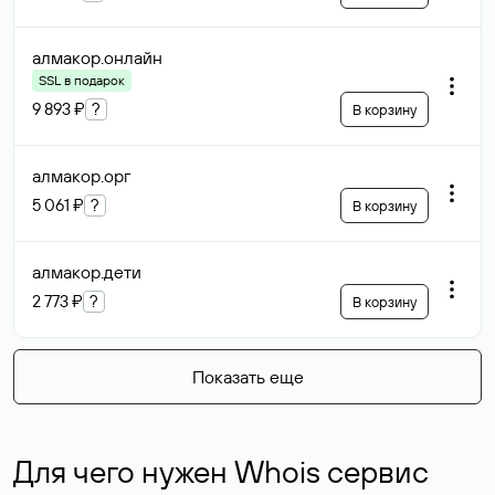
алмакор
.онлайн
SSL в подарок
9 893 ₽
?
В корзину
алмакор
.орг
5 061 ₽
?
В корзину
алмакор
.дети
2 773 ₽
?
В корзину
Показать еще
Для чего нужен Whois сервис