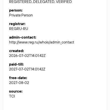
REGISTERED, DELEGATED, VERIFIED
person
:
Private Person
registrar
:
REGRU-RU
admin-contact
:
http://www.reg.ru/whois/admin_contact
created
:
2026-07-02T14:01:42Z
paid-till
:
2027-07-02T14:01:42Z
free-date
:
2027-08-02
source
:
TCI