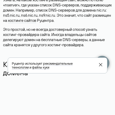
«nserver», где указан список DNS-серверов, поддерживающих
домен. Например, список DNS-серверов для домена nic.ru:
ns5.nic.ru, ns6.nic.ru, ns9.nic.ru. Это значит, что сайт размещен
на
хостинге сайтов
Руцентра.
Это простой, но не всегда достоверный способ узнать
хостинг-провайдера сайта. Иногда владельцы сайтов
делегируют домен на бесплатные DNS-серверы, а данные
сайта хранятся у другого хостинг-провайдера.
Как узнать актуальные DNS
Руцентр использует
рекомендательные
технологии
и
файлы куки
домена
О том, где можно посмотреть список DNS-серверов для
домена в сервисе Whois, мы написали выше. Порядок
действий такой же, как при определении хостинга: необходимо
ввести доменное имя в поисковую строку Whois, после
получения ответа найти поле «nserver». В нем указаны
актуальные DNS домена.