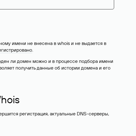
ому имени не внесена в whois и не выдается в
егистрировано
.
боден ли домен можно и в процессе подбора имени
воляет получить данные об истории домена и его
hois
вершится регистрация, актуальные DNS-серверы,