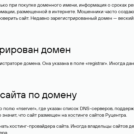
лько при покупке доменного имени, информация о сроках р
ормации, размещенной в интернете. Мошенники часто созда
оверить сайт. Недавно зарегистрированный домен — веский
стрирован домен
раторе домена. Она указана в поле «registrar». Иногда да
 сайта по домену
 по полю «nserver», где указан список DNS-серверов, подд
 Это значит, что сайт размещен на
хостинге сайтов
Руцентра.
знать хостинг-провайдера сайта. Иногда владельцы сайтов 
ера.