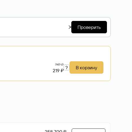
Проверить
747 ₽
?
В корзину
219 ₽
258 700 ₽