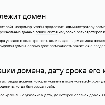
длежит домен
жит сайт, например, чтобы предложить администратору разм
персональные данные
защищаются
на уровне регистраторов 
атора указано в поле «person», если владельцем домена явля
истрирован домен, сервис дает возможность связаться с вла
ации домена, дату срока его
гистрации домена, которая указана в поле «created». Хотя д
оценить, когда был создан сайт.
 «paid-till» с указанием даты, до которой оплачен домен. 