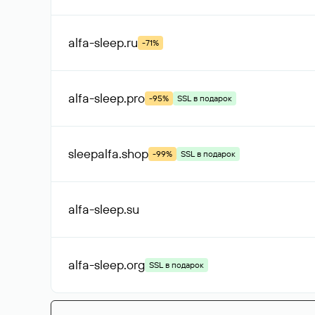
alfa-sleep
.ru
-71%
alfa-sleep
.pro
-95%
SSL в подарок
sleepalfa
.shop
-99%
SSL в подарок
alfa-sleep
.su
alfa-sleep
.org
SSL в подарок