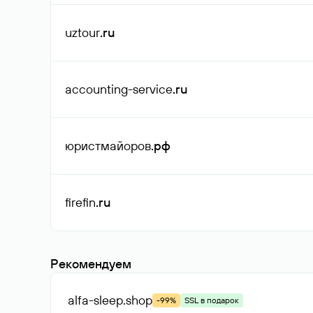
uztour
.ru
accounting-service
.ru
юристмайоров
.рф
firefin
.ru
Рекомендуем
alfa-sleep
.shop
-99%
SSL в подарок