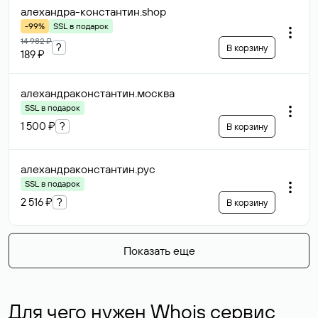
алехандра-константин
.shop
-99%
SSL в подарок
14 982 ₽
?
В корзину
189 ₽
алехандраконстантин
.москва
SSL в подарок
1 500 ₽
?
В корзину
алехандраконстантин
.рус
SSL в подарок
2 516 ₽
?
В корзину
Показать еще
Для чего нужен Whois сервис