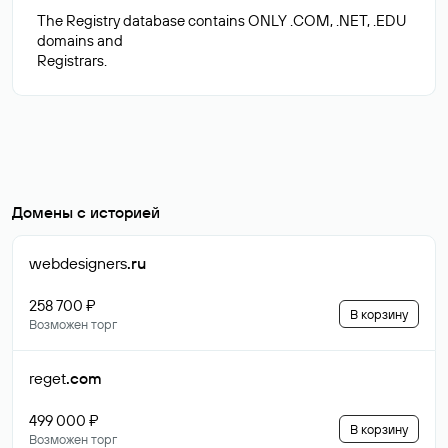
The Registry database contains ONLY .COM, .NET, .EDU
domains and
Домены с историей
webdesigners
.ru
258 700 ₽
В корзину
Возможен торг
reget
.com
499 000 ₽
В корзину
Возможен торг