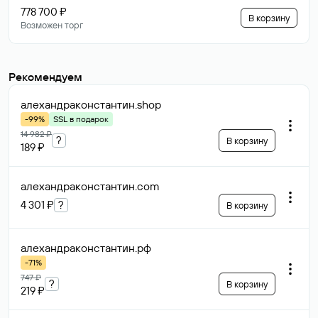
778 700 ₽
В корзину
Возможен торг
Рекомендуем
алехандраконстантин
.shop
-99%
SSL в подарок
14 982 ₽
?
В корзину
189 ₽
алехандраконстантин
.com
4 301 ₽
?
В корзину
алехандраконстантин
.рф
-71%
747 ₽
?
В корзину
219 ₽