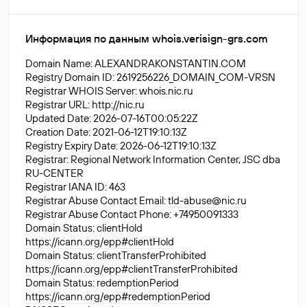
Информация по данным whois.verisign-grs.com
Domain Name: ALEXANDRAKONSTANTIN.COM
Registry Domain ID: 2619256226_DOMAIN_COM-VRSN
Registrar WHOIS Server: whois.nic.ru
Registrar URL: http://nic.ru
Updated Date: 2026-07-16T00:05:22Z
Creation Date: 2021-06-12T19:10:13Z
Registry Expiry Date: 2026-06-12T19:10:13Z
Registrar: Regional Network Information Center, JSC dba
RU-CENTER
Registrar IANA ID: 463
Registrar Abuse Contact Email:
tld-abuse@nic.ru
Registrar Abuse Contact Phone: +74950091333
Domain Status: clientHold
https://icann.org/epp#clientHold
Domain Status: clientTransferProhibited
https://icann.org/epp#clientTransferProhibited
Domain Status: redemptionPeriod
https://icann.org/epp#redemptionPeriod