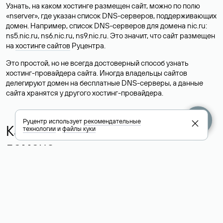
Узнать, на каком хостинге размещен сайт, можно по полю
«nserver», где указан список DNS-серверов, поддерживающих
домен. Например, список DNS-серверов для домена nic.ru:
ns5.nic.ru, ns6.nic.ru, ns9.nic.ru. Это значит, что сайт размещен
на
хостинге сайтов
Руцентра.
Это простой, но не всегда достоверный способ узнать
хостинг-провайдера сайта. Иногда владельцы сайтов
делегируют домен на бесплатные DNS-серверы, а данные
сайта хранятся у другого хостинг-провайдера.
Руцентр использует
рекомендательные
Как узнать актуальные DNS
технологии
и
файлы куки
домена
О том, где можно посмотреть список DNS-серверов для
домена в сервисе Whois, мы написали выше. Порядок
действий такой же, как при определении хостинга: необходимо
ввести доменное имя в поисковую строку Whois, после
получения ответа найти поле «nserver». В нем указаны
актуальные DNS домена.