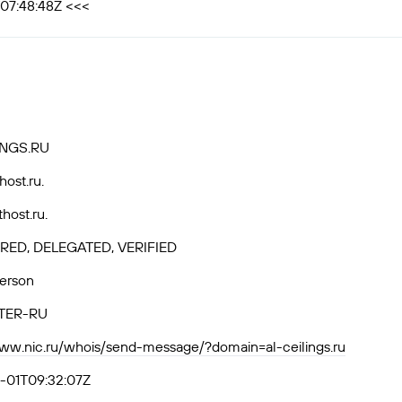
T07:48:48Z <<<
INGS.RU
host.ru.
thost.ru.
RED, DELEGATED, VERIFIED
Person
TER-RU
www.nic.ru/whois/send-message/?domain=al-ceilings.ru
-01T09:32:07Z