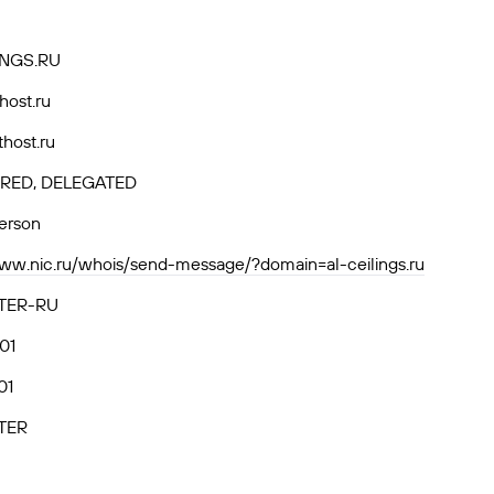
INGS.RU
thost.ru
thost.ru
RED, DELEGATED
person
www.nic.ru/whois/send-message/?domain=al-ceilings.ru
TER-RU
01
01
TER