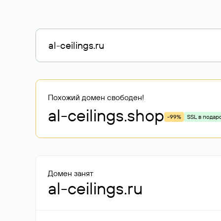
Похожий домен свободен!
al-ceilings
.shop
-99%
SSL в подар
Домен занят
al-ceilings.ru