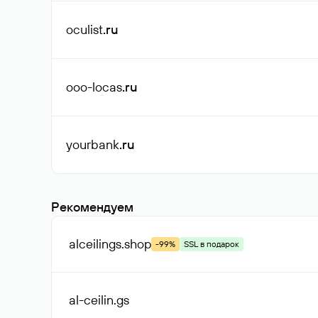
oculist
.ru
ooo-locas
.ru
yourbank
.ru
Рекомендуем
alceilings
.shop
-99%
SSL в подарок
al-ceilin
.gs