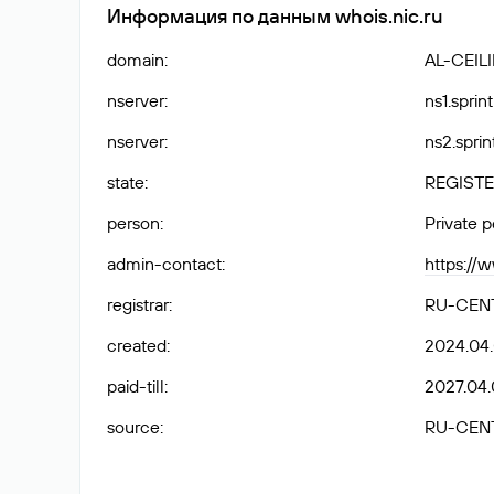
Информация по данным whois.nic.ru
domain
:
AL-CEIL
nserver
:
ns1.sprin
nserver
:
ns2.sprin
state
:
REGISTE
person
:
Private 
admin-contact
:
https://
registrar
:
RU-CEN
created
:
2024.04.
paid-till
:
2027.04.
source
:
RU-CEN