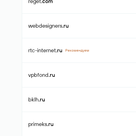
reget
.com
webdesigners
.ru
rtc-internet
.ru
Рекомендуем
vpbfond
.ru
bklh
.ru
primeks
.ru