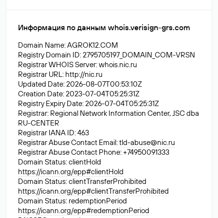
Информация по данным whois.verisign-grs.com
Domain Name: AGROK12.COM
Registry Domain ID: 2795705197_DOMAIN_COM-VRSN
Registrar WHOIS Server: whois.nic.ru
Registrar URL: http://nic.ru
Updated Date: 2026-08-07T00:53:10Z
Creation Date: 2023-07-04T05:25:31Z
Registry Expiry Date: 2026-07-04T05:25:31Z
Registrar: Regional Network Information Center, JSC dba
RU-CENTER
Registrar IANA ID: 463
Registrar Abuse Contact Email:
tld-abuse@nic.ru
Registrar Abuse Contact Phone: +74950091333
Domain Status: clientHold
https://icann.org/epp#clientHold
Domain Status: clientTransferProhibited
https://icann.org/epp#clientTransferProhibited
Domain Status: redemptionPeriod
https://icann.org/epp#redemptionPeriod