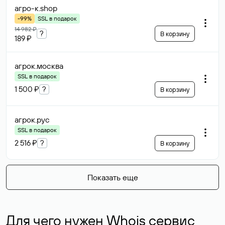
агро-к
.shop
-99%
SSL в подарок
14 982 ₽
?
В корзину
189 ₽
агрок
.москва
SSL в подарок
1 500 ₽
?
В корзину
агрок
.рус
SSL в подарок
2 516 ₽
?
В корзину
Показать еще
Для чего нужен Whois сервис