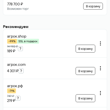
778 700 ₽
В корзину
Возможен торг
Рекомендуем
агрок
.shop
-99%
SSL в подарок
14 982 ₽
?
В корзину
189 ₽
агрок
.com
4 301 ₽
?
В корзину
агрок
.рф
-71%
747 ₽
?
В корзину
219 ₽