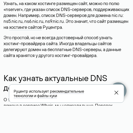
Узнать, на каком хостинге размещен сайт, можно по полю
«nserver», где указан список DNS-серверов, поддерживающих
домен. Например, список DNS-серверов для домена nic.ru:
ns5.nic.ru, ns6.nic.ru, ns9.nic.ru. Это значит, что сайт размещен
на
хостинге сайтов
Руцентра.
Это простой, но не всегда достоверный способ узнать
хостинг-провайдера сайта. Иногда владельцы сайтов
делегируют домен на бесплатные DNS-серверы, а данные
сайта хранятся у другого хостинг-провайдера.
Как узнать актуальные DNS
домена
Руцентр использует
рекомендательные
технологии
и
файлы куки
О том, где можно посмотреть список DNS-серверов для
домена в сервисе Whois, мы написали выше. Порядок
действий такой же, как при определении хостинга: необходимо
ввести доменное имя в поисковую строку Whois, после
получения ответа найти поле «nserver». В нем указаны
актуальные DNS домена.