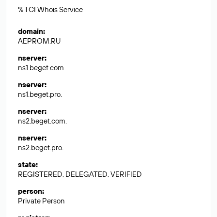
% TCI Whois Service
domain
:
AEPROM.RU
nserver
:
ns1.beget.com.
nserver
:
ns1.beget.pro.
nserver
:
ns2.beget.com.
nserver
:
ns2.beget.pro.
state
:
REGISTERED, DELEGATED, VERIFIED
person
:
Private Person