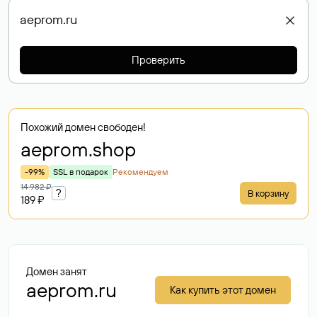
Проверить
Похожий домен свободен!
aeprom
.shop
-99%
SSL в подарок
Рекомендуем
14 982 ₽
?
В корзину
189 ₽
Домен занят
aeprom.ru
Как купить этот домен