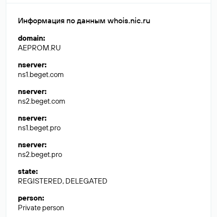
Информация по данным whois.nic.ru
domain
:
AEPROM.RU
nserver
:
ns1.beget.com
nserver
:
ns2.beget.com
nserver
:
ns1.beget.pro
nserver
:
ns2.beget.pro
state
:
REGISTERED, DELEGATED
person
:
Private person