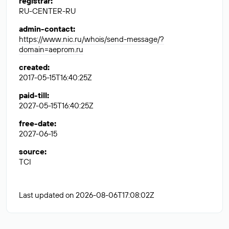
registrar
:
RU-CENTER-RU
admin-contact
:
https://www.nic.ru/whois/send-message/?
domain=aeprom.ru
created
:
2017-05-15T16:40:25Z
paid-till
:
2027-05-15T16:40:25Z
free-date
:
2027-06-15
source
:
TCI
Last updated on 2026-08-06T17:08:02Z