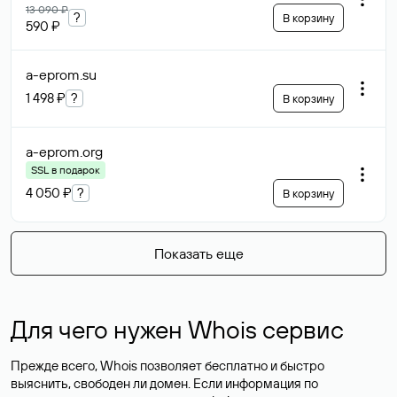
13 090 ₽
?
В корзину
590 ₽
a-eprom
.su
1 498 ₽
?
В корзину
a-eprom
.org
SSL в подарок
4 050 ₽
?
В корзину
Показать еще
Для чего нужен Whois сервис
Прежде всего, Whois позволяет бесплатно и быстро
выяснить, свободен ли домен. Если информация по