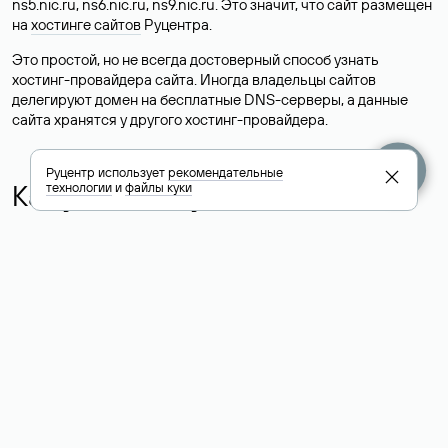
ns5.nic.ru, ns6.nic.ru, ns9.nic.ru. Это значит, что сайт размещен
на
хостинге сайтов
Руцентра.
Это простой, но не всегда достоверный способ узнать
хостинг-провайдера сайта. Иногда владельцы сайтов
делегируют домен на бесплатные DNS-серверы, а данные
сайта хранятся у другого хостинг-провайдера.
Руцентр использует
рекомендательные
Как узнать актуальные DNS
технологии
и
файлы куки
домена
О том, где можно посмотреть список DNS-серверов для
домена в сервисе Whois, мы написали выше. Порядок
действий такой же, как при определении хостинга: необходимо
ввести доменное имя в поисковую строку Whois, после
получения ответа найти поле «nserver». В нем указаны
актуальные DNS домена.
Расшифровка значения полей