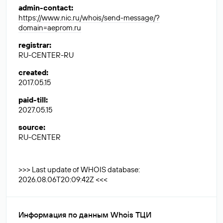
admin-contact
:
https://www.nic.ru/whois/send-message/?
domain=aeprom.ru
registrar
:
RU-CENTER-RU
created
:
2017.05.15
paid-till
:
2027.05.15
source
:
RU-CENTER
>>> Last update of WHOIS database:
2026.08.06T20:09:42Z <<<
Информация по данным Whois ТЦИ