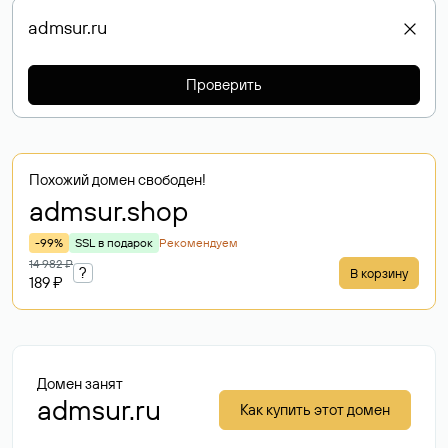
Проверить
Похожий домен свободен!
admsur
.shop
-99%
SSL в подарок
Рекомендуем
14 982 ₽
?
В корзину
189 ₽
Домен занят
admsur.ru
Как купить этот домен