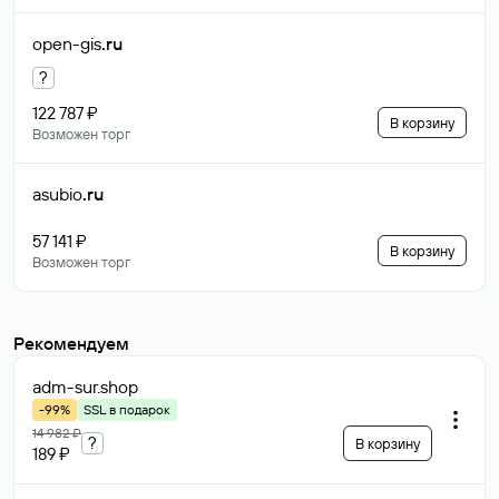
open-gis
.ru
?
122 787 ₽
В корзину
Возможен торг
asubio
.ru
57 141 ₽
В корзину
Возможен торг
Рекомендуем
adm-sur
.shop
-99%
SSL в подарок
14 982 ₽
?
В корзину
189 ₽