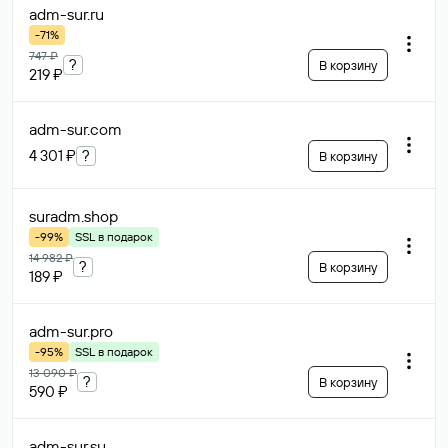
adm-sur
.ru
-71%
747 ₽
?
В корзину
219 ₽
adm-sur
.com
4 301 ₽
?
В корзину
suradm
.shop
-99%
SSL в подарок
14 982 ₽
?
В корзину
189 ₽
adm-sur
.pro
-95%
SSL в подарок
13 090 ₽
?
В корзину
590 ₽
adm-sur
.su