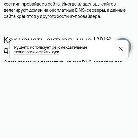
хостинг-провайдера сайта. Иногда владельцы сайтов
делегируют домен на бесплатные DNS-серверы, а данные
сайта хранятся у другого хостинг-провайдера.
Как узнать актуальные DNS
домена
Руцентр использует
рекомендательные
технологии
и
файлы куки
О том, где можно посмотреть список DNS-серверов для
домена в сервисе Whois, мы написали выше. Порядок
действий такой же, как при определении хостинга: необходимо
ввести доменное имя в поисковую строку Whois, после
получения ответа найти поле «nserver». В нем указаны
актуальные DNS домена.
Расшифровка значения полей
для доменов .ru, .su и .рф: