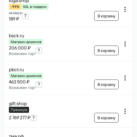
ioga
.shop
-99%
SSL в подарок
14 982 ₽
?
В корзину
189 ₽
bsck
.ru
Магазин доменов
206 000 ₽
?
В корзину
Возможен торг
pbct
.ru
Магазин доменов
463 500 ₽
?
В корзину
Возможен торг
gift
.shop
Премиум
2 769 277 ₽
?
В корзину
тма
.рф