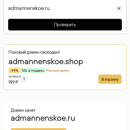
Проверить
Похожий домен свободен!
admannenskoe
.shop
-99%
SSL в подарок
Рекомендуем
14 982 ₽
?
В корзину
189 ₽
Домен занят
admannenskoe.ru