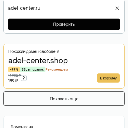
Проверить
Похожий домен свободен!
adel-center
.shop
-99%
SSL в подарок
Рекомендуем
14 982 ₽
?
В корзину
189 ₽
Показать еще
Домен занят