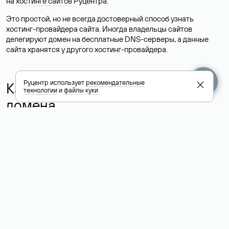
на
хостинге сайтов
Руцентра.
Это простой, но не всегда достоверный способ узнать
хостинг-провайдера сайта. Иногда владельцы сайтов
делегируют домен на бесплатные DNS-серверы, а данные
сайта хранятся у другого хостинг-провайдера.
Руцентр использует
рекомендательные
Как узнать актуальные DNS
технологии
и
файлы куки
домена
О том, где можно посмотреть список DNS-серверов для
домена в сервисе Whois, мы написали выше. Порядок
действий такой же, как при определении хостинга: необходимо
ввести доменное имя в поисковую строку Whois, после
получения ответа найти поле «nserver». В нем указаны
актуальные DNS домена.
Расшифровка значения полей