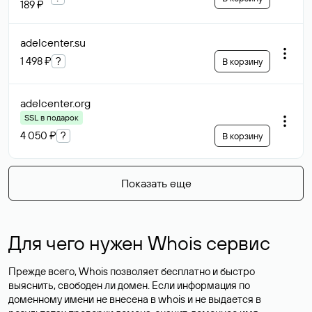
189 ₽
adelcenter
.su
1 498 ₽
?
В корзину
adelcenter
.org
SSL в подарок
4 050 ₽
?
В корзину
Показать еще
Для чего нужен Whois сервис
Прежде всего, Whois позволяет бесплатно и быстро
выяснить, свободен ли домен. Если информация по
доменному имени не внесена в whois и не выдается в