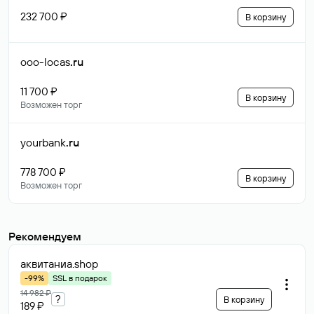
232 700 ₽
В корзину
ooo-locas
.ru
11 700 ₽
В корзину
Возможен торг
yourbank
.ru
778 700 ₽
В корзину
Возможен торг
Рекомендуем
аквитаниа
.shop
-99%
SSL в подарок
14 982 ₽
?
В корзину
189 ₽