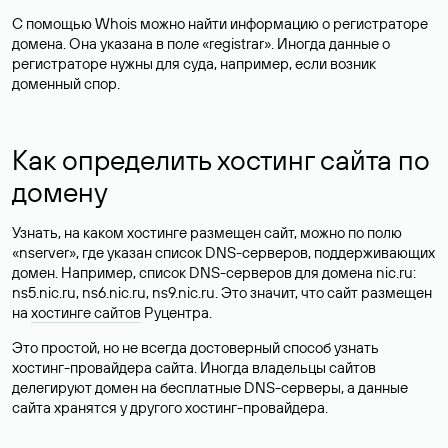
С помощью Whois можно найти информацию о регистраторе
домена. Она указана в поле «registrar». Иногда данные о
регистраторе нужны для суда, например, если возник
доменный спор.
Как определить хостинг сайта по
домену
Узнать, на каком хостинге размещен сайт, можно по полю
«nserver», где указан список DNS-серверов, поддерживающих
домен. Например, список DNS-серверов для домена nic.ru:
ns5.nic.ru, ns6.nic.ru, ns9.nic.ru. Это значит, что сайт размещен
на
хостинге сайтов
Руцентра.
Это простой, но не всегда достоверный способ узнать
хостинг-провайдера сайта. Иногда владельцы сайтов
делегируют домен на бесплатные DNS-серверы, а данные
сайта хранятся у другого хостинг-провайдера.