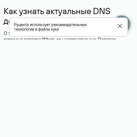
Как узнать актуальные DNS
домена
Руцентр использует
рекомендательные
технологии
и
файлы куки
О том, где можно посмотреть список DNS-серверов для
домена в сервисе Whois, мы написали выше. Порядок
действий такой же, как при определении хостинга: необходимо
ввести доменное имя в поисковую строку Whois, после
получения ответа найти поле «nserver». В нем указаны
актуальные DNS домена.
Расшифровка значения полей
для доменов .ru, .su и .рф:
«nserver»: список DNS-серверов, на которые делегирован
домен
«state»: статус домена (зарегистрирован, делегирован или
не делегирован, верифицирован или не верифицирован)