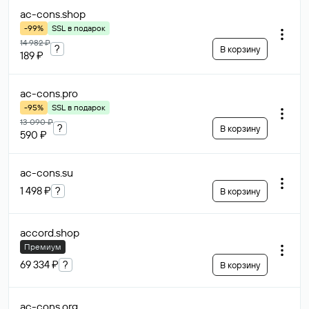
ac-cons
.shop
-99%
SSL в подарок
14 982 ₽
?
В корзину
189 ₽
ac-cons
.pro
-95%
SSL в подарок
13 090 ₽
?
В корзину
590 ₽
ac-cons
.su
1 498 ₽
?
В корзину
accord
.shop
Премиум
69 334 ₽
?
В корзину
ac-cons
.org