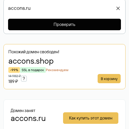
Проверить
Похожий домен свободен!
accons
.shop
-99%
SSL в подарок
Рекомендуем
14 982 ₽
?
В корзину
189 ₽
Домен занят
accons.ru
Как купить этот домен