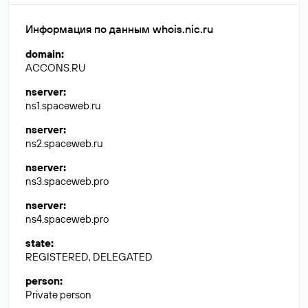
Информация по данным whois.nic.ru
domain
:
ACCONS.RU
nserver
:
ns1.spaceweb.ru
nserver
:
ns2.spaceweb.ru
nserver
:
ns3.spaceweb.pro
nserver
:
ns4.spaceweb.pro
state
:
REGISTERED, DELEGATED
person
:
Private person