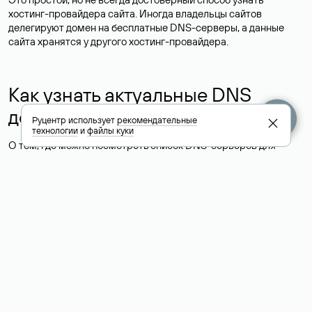
хостинг-провайдера сайта. Иногда владельцы сайтов
делегируют домен на бесплатные DNS-серверы, а данные
сайта хранятся у другого хостинг-провайдера.
Как узнать актуальные DNS
домена
Руцентр использует
рекомендательные
технологии
и
файлы куки
О том, где можно посмотреть список DNS-серверов для
домена в сервисе Whois, мы написали выше. Порядок
действий такой же, как при определении хостинга: необходимо
ввести доменное имя в поисковую строку Whois, после
получения ответа найти поле «nserver». В нем указаны
актуальные DNS домена.
Расшифровка значения полей
для доменов .ru, .su и .рф: