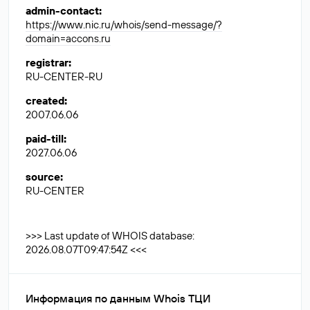
admin-contact
:
https://www.nic.ru/whois/send-message/?
domain=accons.ru
registrar
:
RU-CENTER-RU
created
:
2007.06.06
paid-till
:
2027.06.06
source
:
RU-CENTER
>>> Last update of WHOIS database:
2026.08.07T09:47:54Z <<<
Информация по данным Whois ТЦИ